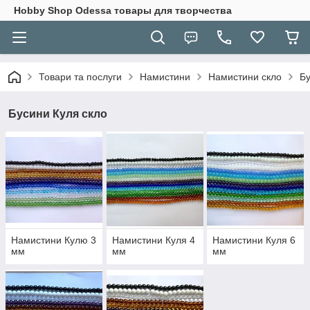
Hobbу Shop Odessa товары для творчества
Товари та послуги
Намистини
Намистини скло
Бу
Бусини Куля скло
Намистини Кулю 3
Намистини Куля 4
Намистини Куля 6
мм
мм
мм