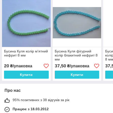
Бусина Куля колір м'ятний
Бусина Куля фігурний
Буси
нефрит 8 мм
колір блакитний нефрит 8
колі
мм
8 м
20
37,50
37,
₴/упаковка
₴/упаковка
Купити
Купити
Про нас
95% позитивних з 38 відгуків за рік
Працює з 18.03.2012