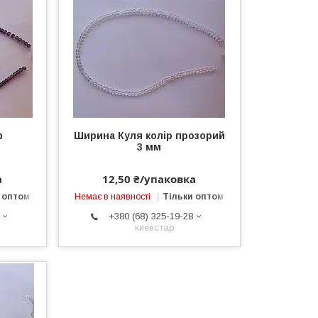
р
Ширина Куля колір прозорий
м
3 мм
а
12,50 ₴/упаковка
 оптом
Немає в наявності
Тільки оптом
+380 (68) 325-19-28
киевстар