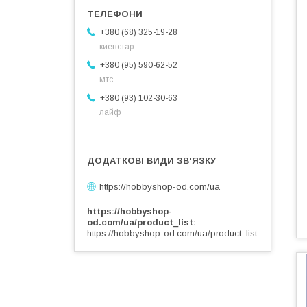
+380 (68) 325-19-28
киевстар
+380 (95) 590-62-52
мтс
+380 (93) 102-30-63
лайф
https://hobbyshop-od.com/ua
https://hobbyshop-
od.com/ua/product_list
https://hobbyshop-od.com/ua/product_list