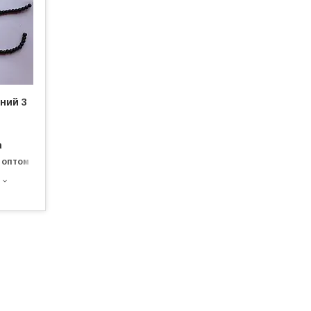
рний 3
а
 оптом