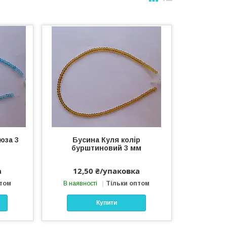
юза 3
Бусина Куля колір
бурштиновий 3 мм
а
12,50 ₴/упаковка
птом
В наявності
Тільки оптом
Купити