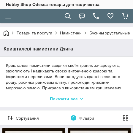
Hobbу Shop Odessa товары для творчества
Товари та послуги
Намистини
Бусины хрустальные
Кришталеві намистини Дзига
Кришталеві намистини завдяки своїм гранях зачаровують,
захоплюють і надихають своєю витонченою красою та
іскристими переливами. Вони нагадують краплі весняного
дощу, росинки ранковим влітку, прохолодні крижинки
морозною зимою. Прикраса з використанням кришталевих
намистин завжди актуально незалежно від часу року і вашого
Показати все
наряду. Тим більше, що прикраса створене з кришталевих
намистин своїми руками може послужити прекрасним
подарунком.
Сортування
0
Фільтри