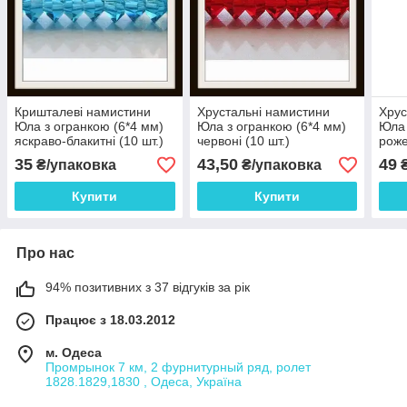
Кришталеві намистини
Хрустальні намистини
Хрус
Юла з огранкою (6*4 мм)
Юла з огранкою (6*4 мм)
Юла 
яскраво-блакитні (10 шт.)
червоні (10 шт.)
роже
35
43,50
49
₴/упаковка
₴/упаковка
₴
Купити
Купити
Про нас
94% позитивних з 37 відгуків за рік
Працює з 18.03.2012
м. Одеса
Промрынок 7 км, 2 фурнитурный ряд, ролет
1828.1829,1830 , Одеса, Україна