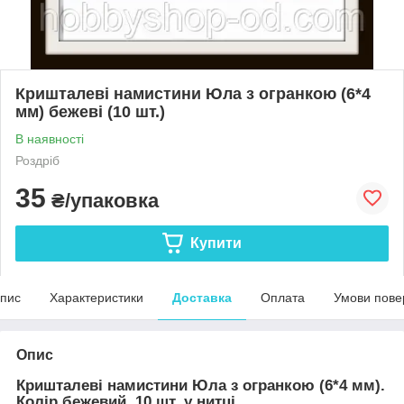
Кришталеві намистини Юла з огранкою (6*4
мм) бежеві (10 шт.)
В наявності
Роздріб
35
₴/упаковка
Купити
пис
Характеристики
Доставка
Оплата
Умови пове
Опис
Кришталеві намистини Юла з огранкою (6*4 мм).
Колір бежевий. 10 шт. у нитці.