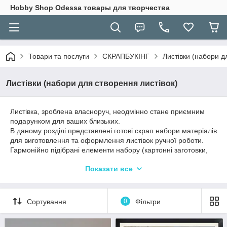
Hobbу Shop Odessa товары для творчества
Товари та послуги
СКРАПБУКІНГ
Листівки (набори д
Листівки (набори для створення листівок)
Листівка, зроблена власноруч, неодмінно стане приємним
подарунком для ваших близьких.
В даному розділі представлені готові скрап набори матеріалів
для виготовлення та оформлення листівок ручної роботи.
Гармонійно підібрані елементи набору (картонні заготовки,
дизайнерський папір та декоративні прикраси) дозволять вам
Показати все
якісно і швидко створити оригінальну вітальну листівку,
декорувати фоторамки або прикрашати альбоми.
Ви можете підібрати набори матеріалів і заготовок для
виготовлення листівок на різноманітні теми: до дня
Сортування
0
Фільтри
народження, весілля, нового року, різдва, інших свят або
просто скласти барвисту композицію.