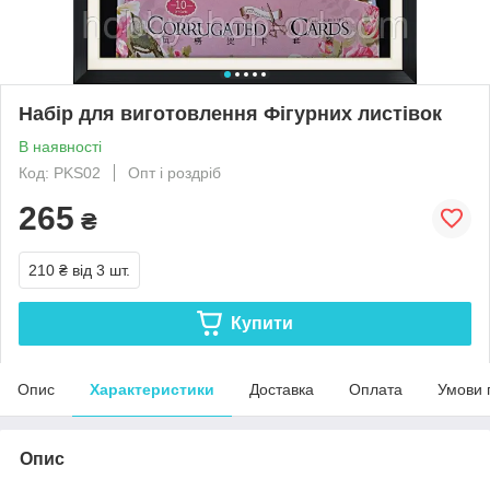
Набір для виготовлення Фігурних листівок
В наявності
Код: PKS02
Опт і роздріб
265
₴
210 ₴
від 3 шт.
Купити
Опис
Характеристики
Доставка
Оплата
Умови 
Опис