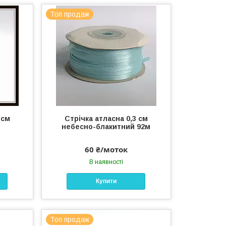
Топ продаж
 см
Стрічка атласна 0,3 см
небесно-блакитний 92м
60 ₴/моток
В наявності
Купити
Топ продаж