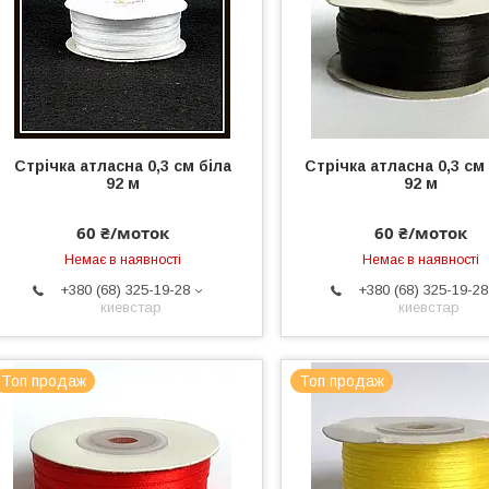
Стрічка атласна 0,3 см біла
Стрічка атласна 0,3 см
92 м
92 м
60 ₴/моток
60 ₴/моток
Немає в наявності
Немає в наявності
+380 (68) 325-19-28
+380 (68) 325-19-28
киевстар
киевстар
Топ продаж
Топ продаж