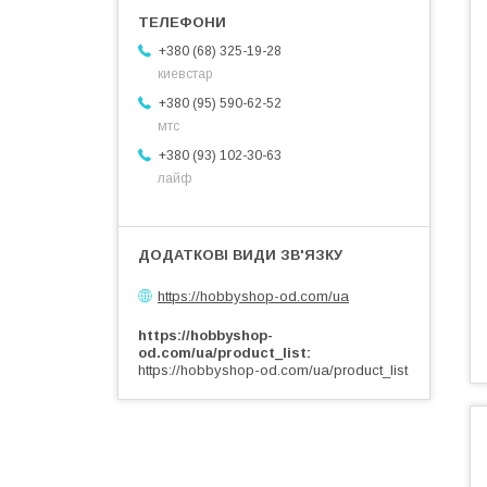
+380 (68) 325-19-28
киевстар
+380 (95) 590-62-52
мтс
+380 (93) 102-30-63
лайф
https://hobbyshop-od.com/ua
https://hobbyshop-
od.com/ua/product_list
https://hobbyshop-od.com/ua/product_list