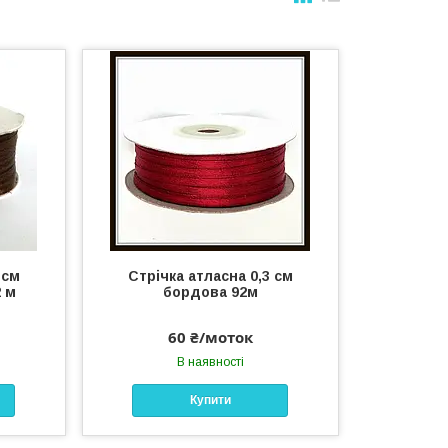
 см
Стрічка атласна 0,3 см
 м
бордова 92м
60 ₴/моток
В наявності
Купити