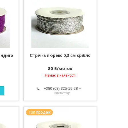
 індиго
Стрічка люрекс 0,3 см срібло
80 ₴/моток
Немає в наявності
+380 (68) 325-19-28
киевстар
Топ продаж