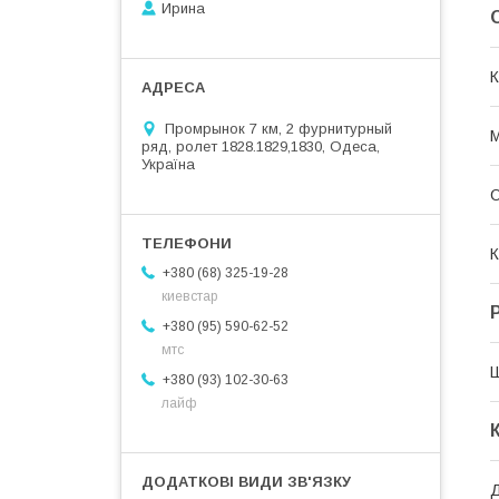
Ирина
К
Промрынок 7 км, 2 фурнитурный
М
ряд, ролет 1828.1829,1830, Одеса,
Україна
О
К
+380 (68) 325-19-28
киевстар
+380 (95) 590-62-52
мтс
+380 (93) 102-30-63
лайф