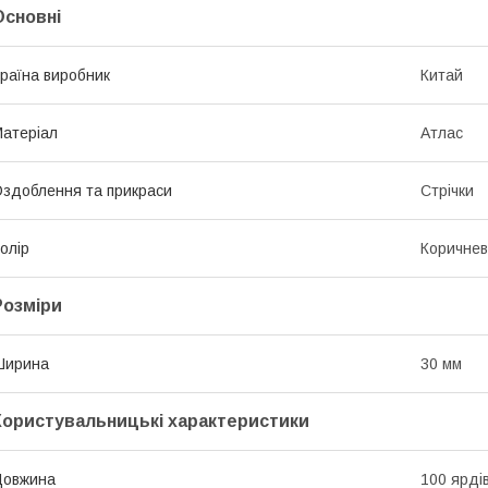
Основні
раїна виробник
Китай
атеріал
Атлас
здоблення та прикраси
Стрічки
олір
Коричне
Розміри
Ширина
30 мм
Користувальницькі характеристики
Довжина
100 ярді