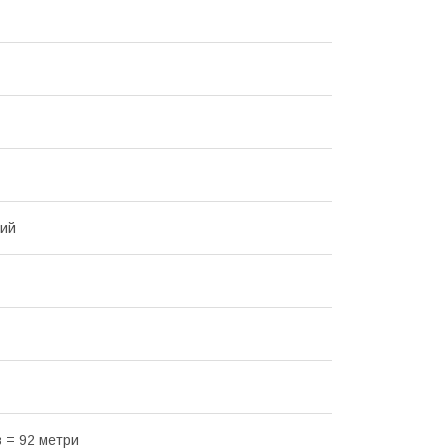
вий
в = 92 метри