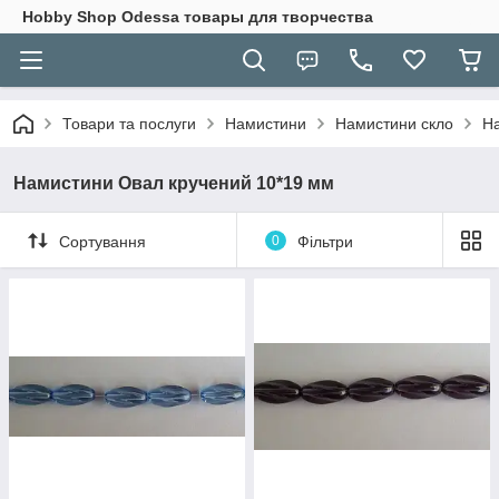
Hobbу Shop Odessa товары для творчества
Товари та послуги
Намистини
Намистини скло
На
Намистини Овал кручений 10*19 мм
Сортування
0
Фільтри