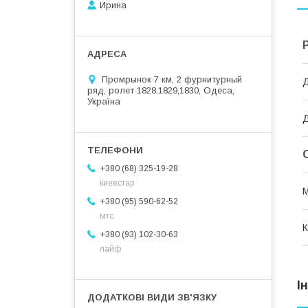
Ирина
Промрынок 7 км, 2 фурнитурный
Д
ряд, ролет 1828.1829,1830, Одеса,
Україна
+380 (68) 325-19-28
киевстар
М
+380 (95) 590-62-52
мтс
К
+380 (93) 102-30-63
лайф
І