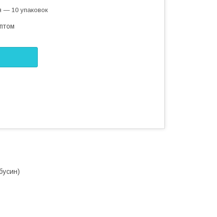
я — 10 упаковок
оптом
бусин)