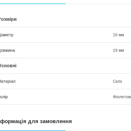
Розміри
іаметр
10 мм
Довжина
19 мм
Основні
атеріал
Скло
олір
Фіолетов
нформація для замовлення