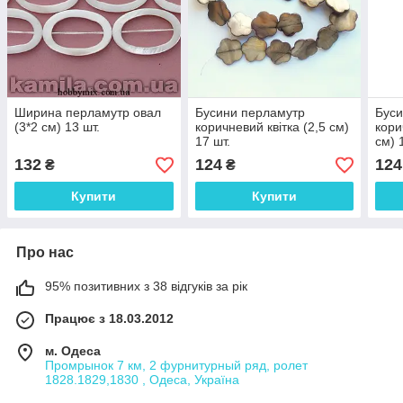
Ширина перламутр овал
Бусини перламутр
Буси
(3*2 см) 13 шт.
коричневий квітка (2,5 см)
кори
17 шт.
см) 
132
124
124
₴
₴
Купити
Купити
Про нас
95% позитивних з 38 відгуків за рік
Працює з 18.03.2012
м. Одеса
Промрынок 7 км, 2 фурнитурный ряд, ролет
1828.1829,1830 , Одеса, Україна