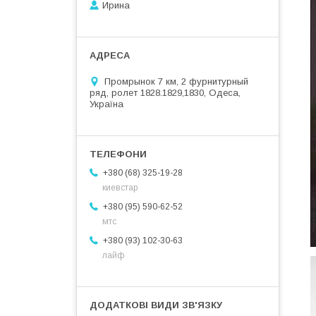
Ирина
Промрынок 7 км, 2 фурнитурный
ряд, ролет 1828.1829,1830, Одеса,
Україна
+380 (68) 325-19-28
киевстар
+380 (95) 590-62-52
мтс
+380 (93) 102-30-63
лайф