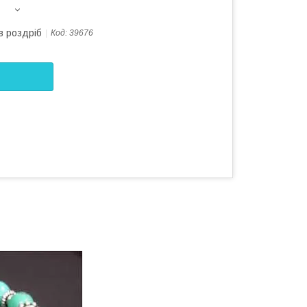
в роздріб
Код:
39676