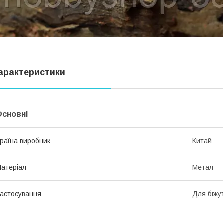
арактеристики
Основні
раїна виробник
Китай
атеріал
Метал
астосування
Для біжут