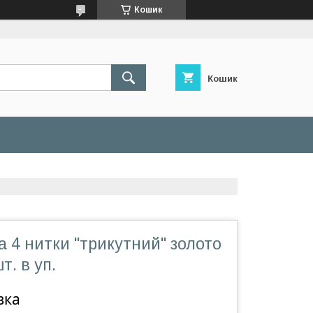
Кошик
Кошик
а 4 нитки "трикутний" золото
т. в уп.
вка