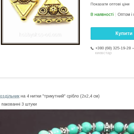
Показати оптові ціни
В наявності
Оптом і 
Купити
+380 (68) 325-19-28
киевстар
оздільник
на 4 нитки "трикутний" срібло (2х2,4 см)
 пакованні 3 штуки