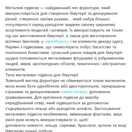
Металеві підвіски — найдавніший тип фурнітури, який
використовується для створення біжутерії та декорування
речей, створених своїми руками, , який набув більшої
популярності серед рукоділля завдяки своєму широкому
асортименту моделей і розмірів. Їх використовують не тільки
під час виготовлення біжутерії, а також для виготовлення
всіляких брелоків, у
скрапбукінгу
, і як елементи декору одягу.
Нарівні з підвісками, що символізують побут, багатство та
поклоніння божествам, сучасний ринок товарів для біжутерії
щодня поповнюється металевими фігурками із зображенням
людей, звірів, архітектурних об'єктів, тематичних і абстрактних
елементів.
Типи металевих підвісок для біжутерії
Зовнішній вигляд фурнітури не обмежується тільки малюнком,
вона може бути однобічною або двосторонньою, прикрашена
стразами та декоративними
намистинами
, доповнена
гравіюванням. Для кріплення підвіски до виробу
передбачений отвір, який підвішується за допомогою
з'єднувального кільця або рукоділля штифта. Застосування
металевих підвісок необмежене, ввімкнувши фантазію, ваші
умілі руки можуть використовувати їх, щоб:
доповнити намисто, кільця, сережки, браслети, кулони та іншу
біжутерію ручної роботи;