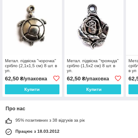
Метал. підвіска "чорочка"
Метал. підвіска "троянда"
Мета
срібло (2,1х1,5 см) 8 шт. в
срібло (1,5х2 см) 8 шт. в
сріб
уп.
уп.
в уп
62,50
62,50
62,
₴/упаковка
₴/упаковка
Купити
Купити
Про нас
95% позитивних з 38 відгуків за рік
Працює з 18.03.2012