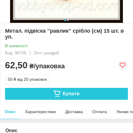
Метал. підвіска "равлик" срібло (см) 15 шт. в
уп.
В наявності
Код: 36735
Опт і роздріб
62,50
₴/упаковка
50 ₴
від 20 упаковок
Купити
Опис
Характеристики
Доставка
Оплата
Умови п
Опис