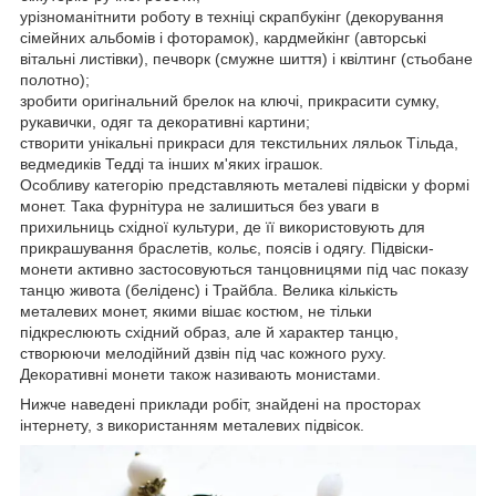
урізноманітнити роботу в техніці скрапбукінг (декорування
сімейних альбомів і фоторамок), кардмейкінг (авторські
вітальні листівки), печворк (смужне шиття) і квілтинг (стьобане
полотно);
зробити оригінальний брелок на ключі, прикрасити сумку,
рукавички, одяг та декоративні картини;
створити унікальні прикраси для текстильних ляльок Тільда,
ведмедиків Тедді та інших м'яких іграшок.
Особливу категорію представляють металеві підвіски у формі
монет. Така фурнітура не залишиться без уваги в
прихильниць східної культури, де її використовують для
прикрашування браслетів, кольє, поясів і одягу. Підвіски-
монети активно застосовуються танцовницями під час показу
танцю живота (беліденс) і Трайбла. Велика кількість
металевих монет, якими вішає костюм, не тільки
підкреслюють східний образ, але й характер танцю,
створюючи мелодійний дзвін під час кожного руху.
Декоративні монети також називають монистами.
Нижче наведені приклади робіт, знайдені на просторах
інтернету, з використанням металевих підвісок.