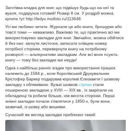
Заготівка-кладка для книг, що підвішує будь-що на неї та
вуаля, подарунок готовий! Розмір 8 см. У роздріб можна
купити тут http://ledyx.moifoto.ru/113648
Усі ми любимо читати. Журнали це або книги, брошурки або
товсті томи — неважливо. Важливо те, що практично всі ми
використовуємо закладки для книг. Звичайно, можна обійтися
й без них: загнути листочок, записати олівцем номер
потрібної сторінки, перевернути книгу на потрібному
розвороті — альтернативи закладкам. Але всі вони псують
книгу — тому без закладки ми нікуди!
Одна з найбільш ранніх згадки про використання іграшок
належить до 1584 р., коли Королівський Друкувальник
Крістофер Баркер подарував королеві Єлизавети I шовкову
закладку з облямівкою. Вузькі шовкові
стрічки
стали
поширеною закладкою у XVIII — XIX вв., їх закріпили на
обкладинці та робили більше, ніж висота сторінки. Перші
знімні закладки почали з'являтися у 1850-х, були вони,
зазвичай, із шовку або вишивки.
Сучасний же вигляд закладки приблизно такий: