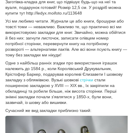
Заготівка-кладка для книг, що підвішує будь-що на неї та
вуаля, подарунок готовий! Розмір 12,5 см. У роздріб можна
купити тут http://ledyx.moifoto.ru/113648
Усі ми любимо читати. Журнали це або книги, брошурки або
товсті томи — неважливо. Важливо те, що практично всі ми
використовуємо закладки для книг. Звичайно, можна обійтися
й без них: загнути листочок, записати олівцем номер
потрібної сторінки, перевернути книгу на потрібному
розвороті — альтернативи лактів. Але всі вони псують книгу —
тому без закладки ми нікуди!
Одне з найбільш ранніх згадки про використання іграшок
належить до 1584 р., коли Королівський Друкувальник,
Крістофер Баркер, подарував королеві Єлизавети I шовкову
закладку з облямівкою. Вузькі шовкові
стрічки
стали
поширеною закладкою у XVIII — XIX вв., їх закріпили на
обкладинці та робили більше, ніж висота сторінки. Перші
знімні закладки почали з'являтися у 1850-х, були вони,
зазвичай, із шовку або вишивки.
Сучасний же вид закладки приблизно такий: