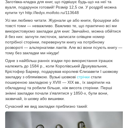
Заготівка-кладка для книг, що підвішує будь-що на неї та
вуаля, подарунок готовий! Розмір 12,5 см. У роздріб можна
купити тут http://ledyx.moifoto.ru/113648
Усі ми любимо читати. Журнали це або книги, брошурки або
товсті томи — неважливо. Важливо те, що практично всі ми
використовуємо закладки для книг. Звичайно, можна обійтися
й без них: загнути листочок, записати олівцем номер
потрібної сторінки, перевернути книгу на потрібному
розвороті — альтернативи лактів. Але всі вони псують книгу —
тому без закладки ми нікуди!
Одне з найбільш ранніх згадки про використання іграшок
належить до 1584 р., коли Королівський Друкувальник,
Крістофер Баркер, подарував королеві Єлизавети I шовкову
закладку з облямівкою. Вузькі шовкові
стрічки
стали
поширеною закладкою у XVIII — XIX вв., їх закріпили на
обкладинці та робили більше, ніж висота сторінки. Перші
знімні закладки почали з'являтися у 1850-х, були вони,
зазвичай, із шовку або вишивки.
Сучасний же вид закладки приблизно такий: