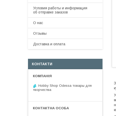
Условия работы и информация
об отправке заказов
О нас
Отзывы
Доставка и оплата
КОНТАКТИ
З
Hobby Shop Odessa товары для
к
творчества
У
м
н
к