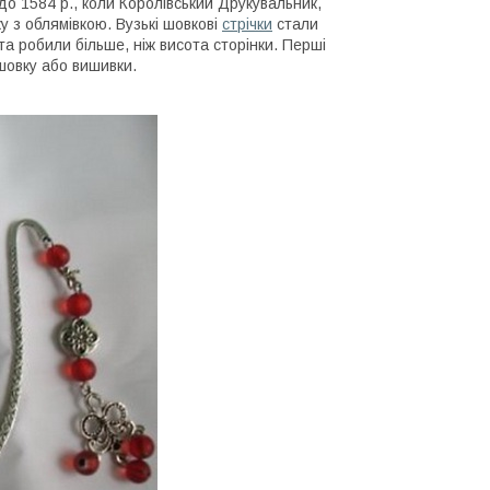
о 1584 р., коли Королівський Друкувальник,
 з облямівкою. Вузькі шовкові
стрічки
стали
та робили більше, ніж висота сторінки. Перші
 шовку або вишивки.