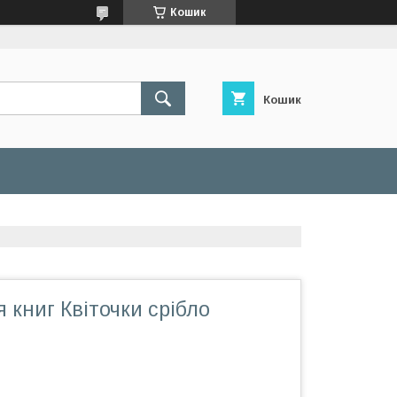
Кошик
Кошик
 книг Квіточки срібло