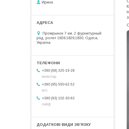
О
Ирина
К
п
з
С
Промрынок 7 км, 2 фурнитурный
ряд, ролет 1828.1829,1830, Одеса,
Україна
+380 (68) 325-19-28
киевстар
+380 (95) 590-62-52
мтс
+380 (93) 102-30-63
лайф