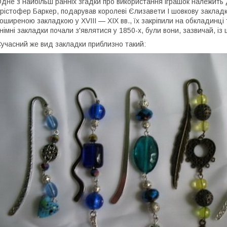
дне з найбільш ранніх згадки про використання іграшок належить д
рістофер Баркер, подарував королеві Єлизавети I шовкову закладку
оширеною закладкою у XVIII — XIX вв., їх закріпили на обкладинці 
німні закладки почали з'являтися у 1850-х, були вони, зазвичай, із
учасний же вид закладки приблизно такий: