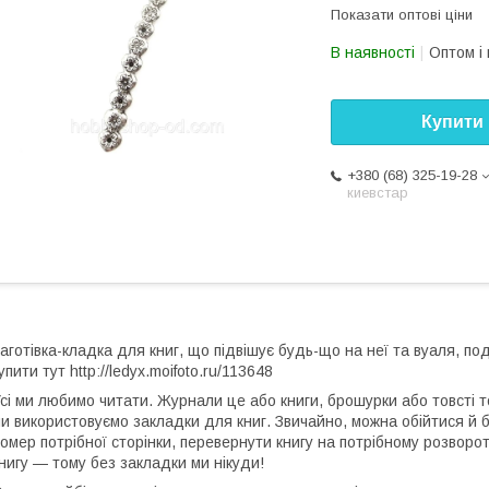
Показати оптові ціни
В наявності
Оптом і 
Купити
+380 (68) 325-19-28
киевстар
аготівка-кладка для книг, що підвішує будь-що на неї та вуаля, по
упити тут http://ledyx.moifoto.ru/113648
сі ми любимо читати. Журнали це або книги, брошурки або товсті 
и використовуємо закладки для книг. Звичайно, можна обійтися й б
омер потрібної сторінки, перевернути книгу на потрібному розворот
нигу — тому без закладки ми нікуди!