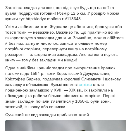
Заготівка-кладка для книг, що підвішує будь-що на неї та
вуаля, подарунок готовий! Розмір 12,5 см. У роздріб можна
купити тут http://ledyx.moifoto.ru/113648
Усі ми любимо читати. Журнали це або книги, брошурки або
товсті томи — неважливо. Важливо те, що практично всі ми
використовуємо закладки для книг. Звичайно, можна обійтися
й без них: загнути листочок, записати олівцем номер
потрібної сторінки, перевернути книгу на потрібному
розвороті — альтернативи закладкам. Але всі вони псують
книгу — тому без закладки ми нікуди!
Одна з найбільш ранніх згадки про використання іграшок
належить до 1584 р., коли Королівський Друкувальник,
Крістофер Баркер, подарував королеві Єлизавети I шовкову
закладку з облямівкою. Вузькі шовкові
стрічки
стали
поширеною закладкою у XVIII — XIX вв., їх закріпили на
обкладинці та робили більше, ніж висота сторінки. Перші
знімні закладки почали з'являтися у 1850-х, були вони,
зазвичай, із шовку або вишивки.
Сучасний же вид закладки приблизно такий: