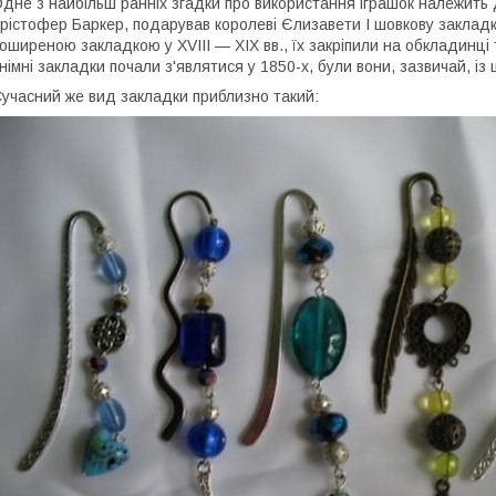
дне з найбільш ранніх згадки про використання іграшок належить д
рістофер Баркер, подарував королеві Єлизавети I шовкову закладку
оширеною закладкою у XVIII — XIX вв., їх закріпили на обкладинці 
німні закладки почали з'являтися у 1850-х, були вони, зазвичай, із
учасний же вид закладки приблизно такий: