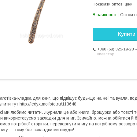
Показати оптові ціни
В наявності
Оптом і 
Купити
+380 (68) 325-19-28
киевстар
аготівка-кладка для книг, що підвішує будь-що на неї та вуаля, по
упити тут http://ledyx.moifoto.ru/113648
сі ми любимо читати. Журнали це або книги, брошурки або товсті 
и використовуємо закладки для книг. Звичайно, можна обійтися й б
омер потрібної сторінки, перевернути книгу на потрібному розворот
нигу — тому без закладки ми нікуди!