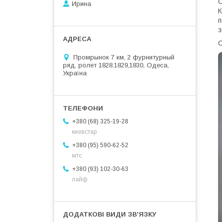
О
Ирина
К
п
з
С
Промрынок 7 км, 2 фурнитурный
ряд, ролет 1828.1829,1830, Одеса,
Україна
+380 (68) 325-19-28
киевстар
+380 (95) 590-62-52
мтс
+380 (93) 102-30-63
лайф