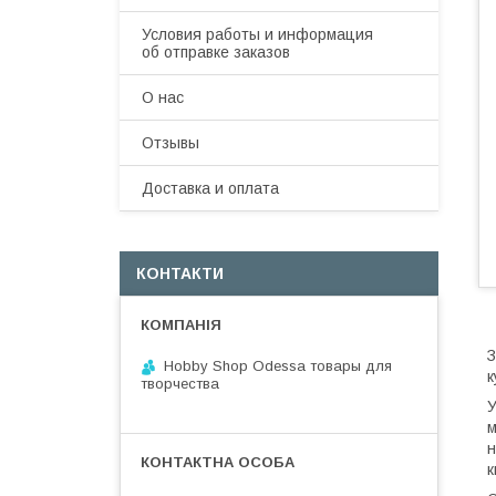
Условия работы и информация
об отправке заказов
О нас
Отзывы
Доставка и оплата
КОНТАКТИ
З
Hobby Shop Odessa товары для
к
творчества
У
м
н
к