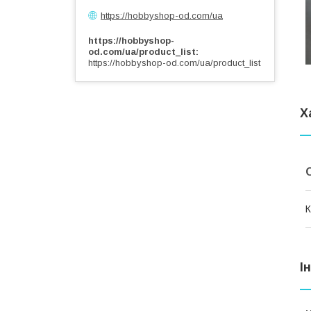
https://hobbyshop-od.com/ua
https://hobbyshop-
od.com/ua/product_list
https://hobbyshop-od.com/ua/product_list
Х
К
І