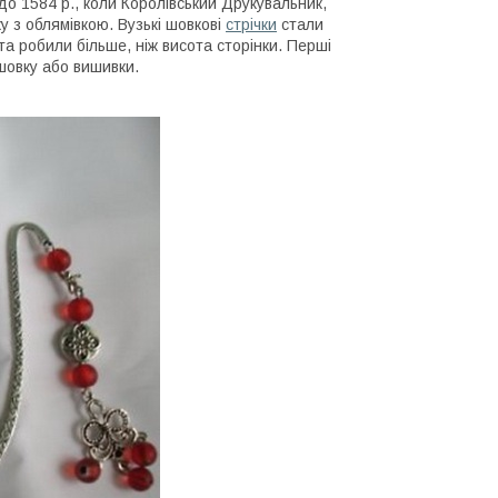
о 1584 р., коли Королівський Друкувальник,
 з облямівкою. Вузькі шовкові
стрічки
стали
та робили більше, ніж висота сторінки. Перші
 шовку або вишивки.