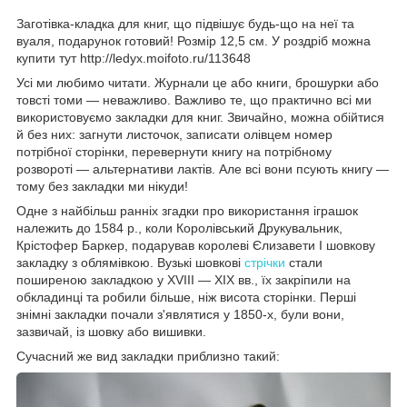
Заготівка-кладка для книг, що підвішує будь-що на неї та
вуаля, подарунок готовий! Розмір 12,5 см. У роздріб можна
купити тут http://ledyx.moifoto.ru/113648
Усі ми любимо читати. Журнали це або книги, брошурки або
товсті томи — неважливо. Важливо те, що практично всі ми
використовуємо закладки для книг. Звичайно, можна обійтися
й без них: загнути листочок, записати олівцем номер
потрібної сторінки, перевернути книгу на потрібному
розвороті — альтернативи лактів. Але всі вони псують книгу —
тому без закладки ми нікуди!
Одне з найбільш ранніх згадки про використання іграшок
належить до 1584 р., коли Королівський Друкувальник,
Крістофер Баркер, подарував королеві Єлизавети I шовкову
закладку з облямівкою. Вузькі шовкові
стрічки
стали
поширеною закладкою у XVIII — XIX вв., їх закріпили на
обкладинці та робили більше, ніж висота сторінки. Перші
знімні закладки почали з'являтися у 1850-х, були вони,
зазвичай, із шовку або вишивки.
Сучасний же вид закладки приблизно такий: