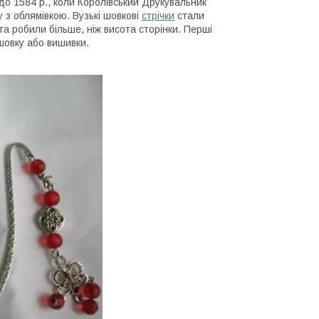
до 1584 р., коли Королівський Друкувальник
 з облямівкою. Вузькі шовкові
стрічки
стали
та робили більше, ніж висота сторінки. Перші
 шовку або вишивки.