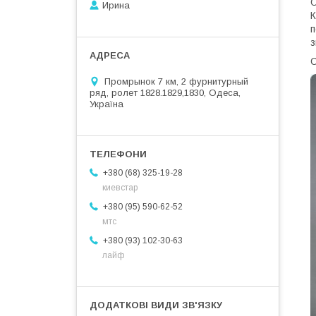
О
Ирина
К
п
з
С
Промрынок 7 км, 2 фурнитурный
ряд, ролет 1828.1829,1830, Одеса,
Україна
+380 (68) 325-19-28
киевстар
+380 (95) 590-62-52
мтс
+380 (93) 102-30-63
лайф