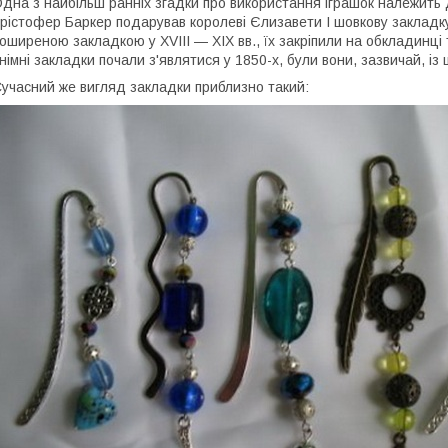
дна з найбільш ранніх згадки про використання іграшок належить 
рістофер Баркер подарував королеві Єлизавети I шовкову закладку
оширеною закладкою у XVIII — XIX вв., їх закріпили на обкладинці 
німні закладки почали з'являтися у 1850-х, були вони, зазвичай, із
учасний же вигляд закладки приблизно такий: