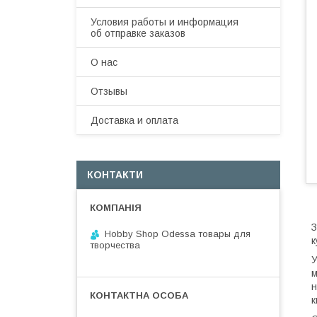
Условия работы и информация
об отправке заказов
О нас
Отзывы
Доставка и оплата
КОНТАКТИ
З
Hobby Shop Odessa товары для
к
творчества
У
м
н
к