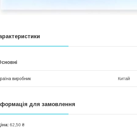
арактеристики
Основні
раїна виробник
Китай
нформація для замовлення
іна:
62,50 ₴