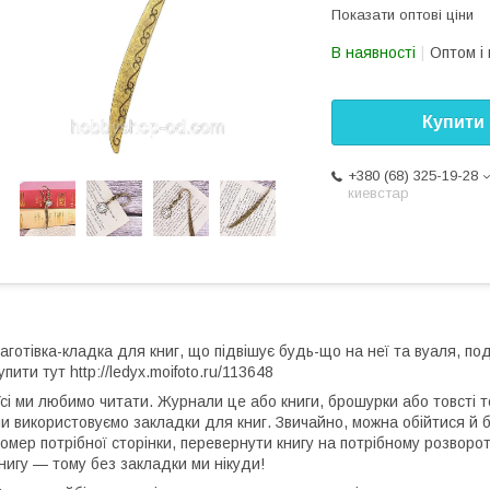
Показати оптові ціни
В наявності
Оптом і 
Купити
+380 (68) 325-19-28
киевстар
аготівка-кладка для книг, що підвішує будь-що на неї та вуаля, по
упити тут http://ledyx.moifoto.ru/113648
сі ми любимо читати. Журнали це або книги, брошурки або товсті 
и використовуємо закладки для книг. Звичайно, можна обійтися й б
омер потрібної сторінки, перевернути книгу на потрібному розворо
нигу — тому без закладки ми нікуди!