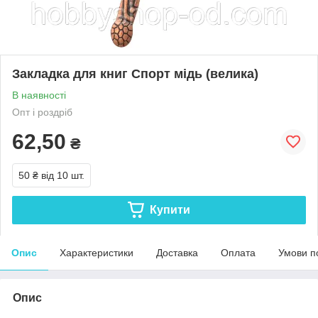
Закладка для книг Спорт мідь (велика)
В наявності
Опт і роздріб
62,50
₴
50 ₴
від 10 шт.
Купити
Опис
Характеристики
Доставка
Оплата
Умови п
Опис