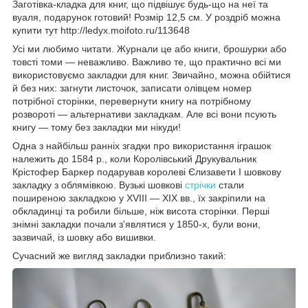
Заготівка-кладка для книг, що підвішує будь-що на неї та
вуаля, подарунок готовий! Розмір 12,5 см. У роздріб можна
купити тут http://ledyx.moifoto.ru/113648
Усі ми любимо читати. Журнали це або книги, брошурки або
товсті томи — неважливо. Важливо те, що практично всі ми
використовуємо закладки для книг. Звичайно, можна обійтися
й без них: загнути листочок, записати олівцем номер
потрібної сторінки, перевернути книгу на потрібному
розвороті — альтернативи закладкам. Але всі вони псують
книгу — тому без закладки ми нікуди!
Одна з найбільш ранніх згадки про використання іграшок
належить до 1584 р., коли Королівський Друкувальник
Крістофер Баркер подарував королеві Єлизавети I шовкову
закладку з облямівкою. Вузькі шовкові
стрічки
стали
поширеною закладкою у XVIII — XIX вв., їх закріпили на
обкладинці та робили більше, ніж висота сторінки. Перші
знімні закладки почали з'являтися у 1850-х, були вони,
зазвичай, із шовку або вишивки.
Сучасний же вигляд закладки приблизно такий: