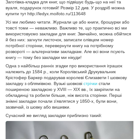
Заготівка-кладка для книг, що підвішує будь-що на неї та
вуаля, подарунок готовий! Розмір 12 див. У роздріб можна
купити тут http://ledyx.moifoto.ru/113648
Усі ми любимо читати. Журнали це або книги, брошурки або
товсті томи — неважливо. Важливо те, що практично всі ми
використовуємо закладки для книг. Звичайно, можна обійтися
й без них: загнути листочок, записати олівцем номер
потрібної сторінки, перевернути книгу на потрібному
розвороті — альтернативи закладкам. Але всі вони псують
книгу — тому без закладки ми нікуди!
Одна з найбільш ранніх згадки про використання іграшок
належить до 1584 р., коли Королівський Друкувальник
Крістофер Баркер подарував королеві Єлизавети I шовкову
закладку з облямівкою. Вузькі шовкові
стрічки
стали
поширеною закладкою у XVIII — XIX вв., їх закріпили на
обкладинці та робили більше, ніж висота сторінки. Перші
знімні закладки почали з'являтися у 1850-х, були вони,
зазвичай, із шовку або вишивки.
Сучасний же вигляд закладки приблизно такий: