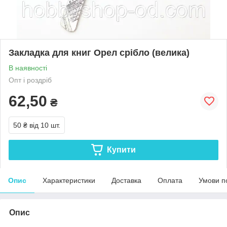
Закладка для книг Орел срібло (велика)
В наявності
Опт і роздріб
62,50
₴
50 ₴
від 10 шт.
Купити
Опис
Характеристики
Доставка
Оплата
Умови п
Опис