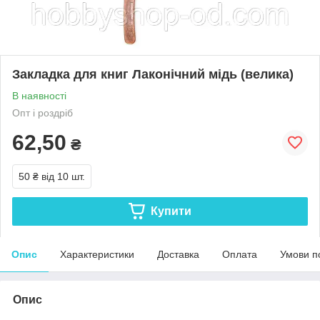
Закладка для книг Лаконічний мідь (велика)
В наявності
Опт і роздріб
62,50
₴
50 ₴
від 10 шт.
Купити
Опис
Характеристики
Доставка
Оплата
Умови п
Опис