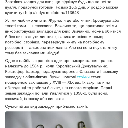
Заготівка-кладка для книг, що підвішує будь-що на неї та
вуаля, подарунок готовий! Розмір 16,5 див. У роздріб можна
купити тут http://ledyx.moifoto.ru/113648
Усі ми любимо читати. Журнали це або книги, брошурки або
товсті томи — неважливо. Важливо те, що практично всі ми
використовуємо закладки для книг. Звичайно, можна обійтися
й без них: загнути листочок, записати олівцем номер
потрібної сторінки, перевернути книгу на потрібному
розвороті — альтернативи лактів. Але всі вони псують книгу —
тому без закладки ми нікуди!
Одне з найбільш ранніх згадки про використання іграшок
належить до 1584 р., коли Королівський Друкувальник,
Крістофер Баркер, подарував королеві Єлизавети I шовкову
закладку з облямівкою. Вузькі шовкові
стрічки
стали
поширеною закладкою у XVIII — XIX вв., їх закріпили на
обкладинці та робили більше, ніж висота сторінки. Перші
знімні закладки почали з'являтися у 1850-х, були вони,
зазвичай, із шовку або вишивки.
Сучасний же вид закладки приблизно такий: