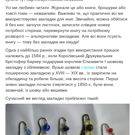
Усі ми любимо читати. Журнали це або книги, брошурки або
товсті томи — неважливо. Важливо те, що практично всі ми
використовуємо закладки для книг. Звичайно, можна обійтися
й без них: загнути листочок, записати олівцем номер
потрібної сторінки, перевернути книгу на потрібному
розвороті — альтернативи закладкам. Але всі вони псують
книгу — тому без закладки ми нікуди!
Одна з найбільш ранніх згадки про використання іграшок
належить до 1584 р., коли Королівський Друкувальник
Крістофер Баркер подарував королеві Єлизавети I шовкову
закладку з облямівкою. Вузькі шовкові
стрічки
стали
поширеною закладкою у XVIII — XIX вв., їх закріпили на
обкладинці та робили більше, ніж висота сторінки. Перші
знімні закладки почали з'являтися у 1850-х, були вони,
зазвичай, із шовку або вишивки.
Сучасний же вигляд закладки приблизно такий: