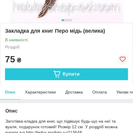
Закладка для книг Перо мідь (велика)
В наявності
Роздріб
75
₴
Купити
Опис
Характеристики
Доставка
Оплата
Умови п
Опис
Заготівка-кладка для книг, що підвішує будь-що на неї та
вуаля, подарунок готовий! Розмір 12 см. У роздріб можна
купити тут http://ledyx.moifoto.ru/113648