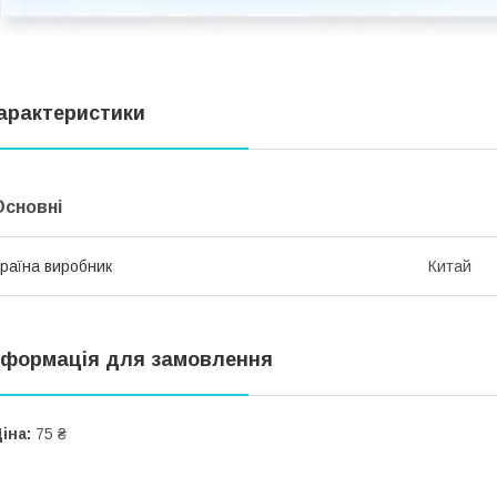
арактеристики
Основні
раїна виробник
Китай
нформація для замовлення
іна:
75 ₴