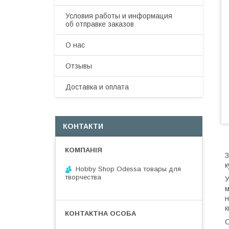
Условия работы и информация
об отправке заказов
О нас
Отзывы
Доставка и оплата
КОНТАКТИ
З
к
Hobby Shop Odessa товары для
творчества
У
м
н
к
О