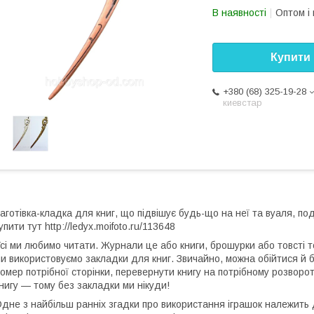
В наявності
Оптом і 
Купити
+380 (68) 325-19-28
киевстар
аготівка-кладка для книг, що підвішує будь-що на неї та вуаля, по
упити тут http://ledyx.moifoto.ru/113648
сі ми любимо читати. Журнали це або книги, брошурки або товсті 
и використовуємо закладки для книг. Звичайно, можна обійтися й б
омер потрібної сторінки, перевернути книгу на потрібному розворот
нигу — тому без закладки ми нікуди!
дне з найбільш ранніх згадки про використання іграшок належить д