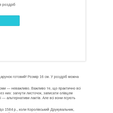
в роздріб
дарунок готовий! Розмір 16 см. У роздріб можна
томи — неважливо. Важливо те, що практично всі
ез них: загнути листочок, записати олівцем
і — альтернативи лактів. Але всі вони псують
о 1584 р., коли Королівський Друкувальник,