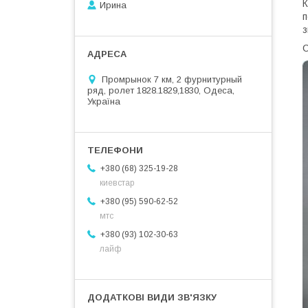
К
Ирина
п
з
С
Промрынок 7 км, 2 фурнитурный
ряд, ролет 1828.1829,1830, Одеса,
Україна
+380 (68) 325-19-28
киевстар
+380 (95) 590-62-52
мтс
+380 (93) 102-30-63
лайф