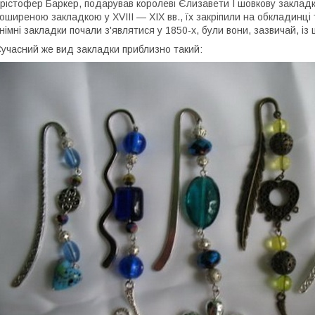
рістофер Баркер, подарував королеві Єлизавети I шовкову закладку
оширеною закладкою у XVIII — XIX вв., їх закріпили на обкладинці 
німні закладки почали з'являтися у 1850-х, були вони, зазвичай, із
учасний же вид закладки приблизно такий: