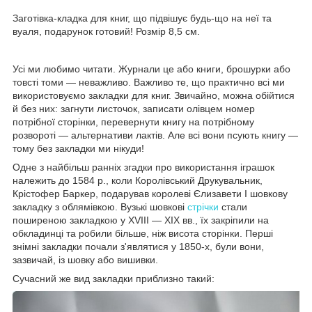
Заготівка-кладка для книг, що підвішує будь-що на неї та
вуаля, подарунок готовий! Розмір 8,5 см.
Усі ми любимо читати. Журнали це або книги, брошурки або
товсті томи — неважливо. Важливо те, що практично всі ми
використовуємо закладки для книг. Звичайно, можна обійтися
й без них: загнути листочок, записати олівцем номер
потрібної сторінки, перевернути книгу на потрібному
розвороті — альтернативи лактів. Але всі вони псують книгу —
тому без закладки ми нікуди!
Одне з найбільш ранніх згадки про використання іграшок
належить до 1584 р., коли Королівський Друкувальник,
Крістофер Баркер, подарував королеві Єлизавети I шовкову
закладку з облямівкою. Вузькі шовкові
стрічки
стали
поширеною закладкою у XVIII — XIX вв., їх закріпили на
обкладинці та робили більше, ніж висота сторінки. Перші
знімні закладки почали з'являтися у 1850-х, були вони,
зазвичай, із шовку або вишивки.
Сучасний же вид закладки приблизно такий: