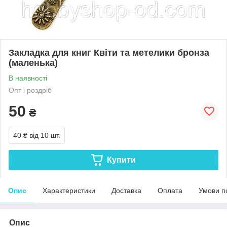
Закладка для книг Квіти та метелики бронза
(маленька)
В наявності
Опт і роздріб
50
₴
40 ₴
від 10 шт.
Купити
Опис
Характеристики
Доставка
Оплата
Умови п
Опис