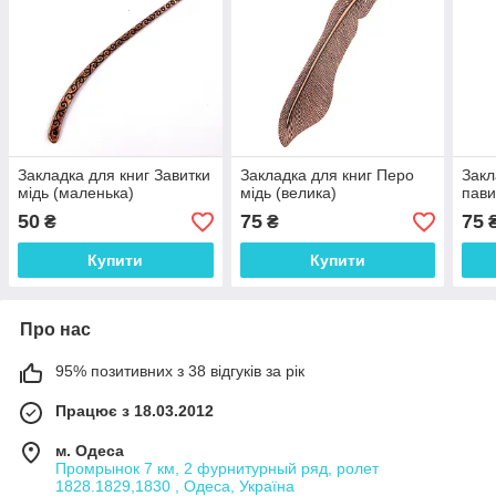
Закладка для книг Завитки
Закладка для книг Перо
Закл
мідь (маленька)
мідь (велика)
пави
50
75
75
₴
₴
Купити
Купити
Про нас
95% позитивних з 38 відгуків за рік
Працює з 18.03.2012
м. Одеса
Промрынок 7 км, 2 фурнитурный ряд, ролет
1828.1829,1830 , Одеса, Україна