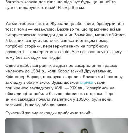
Заготівка-кладка для книг, що підвішує будь-що на неї та
вуаля, подарунок готовий! Розмір 8,5 см.
Усі ми любимо читати. Журнали це або книги, брошурки або
товсті томи — неважливо. Важливо те, що практично всі ми
використовуємо закладки для книг. Звичайно, можна обійтися
й без них: загнути листочок, записати олівцем номер
потрібної сторінки, перевернути книгу на потрібному
розвороті — альтернативи лактів. Але всі вони псують книгу —
тому без закладки ми нікуди!
Одне з найбільш ранніх згадки про використання іграшок
належить до 1584 р., коли Королівський Друкувальник,
Крістофер Баркер, подарував королеві Єлизавети I шовкову
закладку з облямівкою. Вузькі шовкові
стрічки
стали
поширеною закладкою у XVIII — XIX вв., їх закріпили на
обкладинці та робили більше, ніж висота сторінки. Перші
знімні закладки почали з'являтися у 1850-х, були вони,
зазвичай, із шовку або вишивки.
Сучасний же вид закладки приблизно такий: