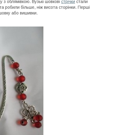
 з облямівкою. Вузькі шовкові
стрічки
стали
та робили більше, ніж висота сторінки. Перші
 шовку або вишивки.