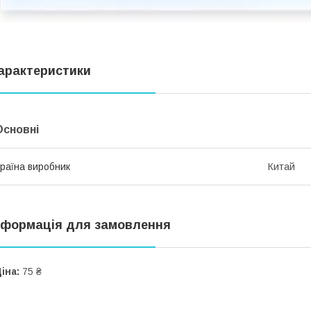
арактеристики
Основні
раїна виробник
Китай
нформація для замовлення
іна:
75 ₴