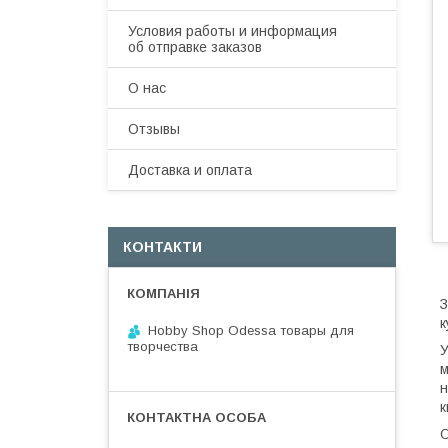
Условия работы и информация
об отправке заказов
О нас
Отзывы
Доставка и оплата
КОНТАКТИ
З
к
Hobby Shop Odessa товары для
творчества
У
м
н
к
О