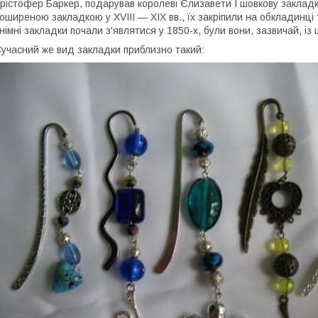
рістофер Баркер, подарував королеві Єлизавети I шовкову закладку
оширеною закладкою у XVIII — XIX вв., їх закріпили на обкладинці 
німні закладки почали з'являтися у 1850-х, були вони, зазвичай, із
учасний же вид закладки приблизно такий: