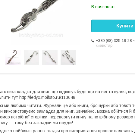
В наявності
Купити
+380 (68) 325-19-28
киевстар
аготівка-кладка для книг, що підвішує будь-що на неї та вуаля, по
упити тут http://ledyx.moifoto.ru/113648
сі ми любимо читати. Журнали це або книги, брошурки або товсті 
и використовуємо закладки для книг. Звичайно, можна обійтися й б
омер потрібної сторінки, перевернути книгу на потрібному розворот
нигу — тому без закладки ми нікуди!
дне з найбільш ранніх згадки про використання іграшок належить д