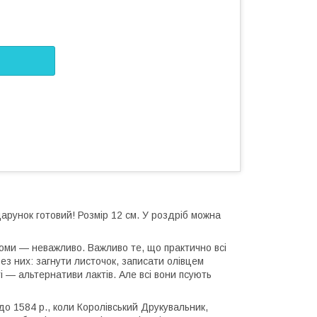
дарунок готовий! Розмір 12 см. У роздріб можна
томи — неважливо. Важливо те, що практично всі
ез них: загнути листочок, записати олівцем
і — альтернативи лактів. Але всі вони псують
о 1584 р., коли Королівський Друкувальник,