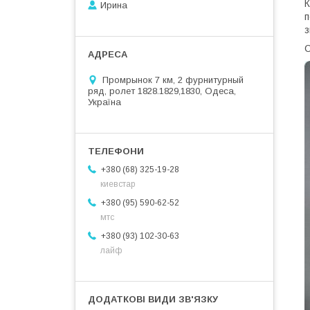
К
Ирина
п
з
С
Промрынок 7 км, 2 фурнитурный
ряд, ролет 1828.1829,1830, Одеса,
Україна
+380 (68) 325-19-28
киевстар
+380 (95) 590-62-52
мтс
+380 (93) 102-30-63
лайф