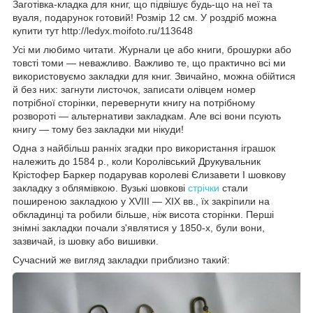
Заготівка-кладка для книг, що підвішує будь-що на неї та
вуаля, подарунок готовий! Розмір 12 см. У роздріб можна
купити тут http://ledyx.moifoto.ru/113648
Усі ми любимо читати. Журнали це або книги, брошурки або
товсті томи — неважливо. Важливо те, що практично всі ми
використовуємо закладки для книг. Звичайно, можна обійтися
й без них: загнути листочок, записати олівцем номер
потрібної сторінки, перевернути книгу на потрібному
розвороті — альтернативи закладкам. Але всі вони псують
книгу — тому без закладки ми нікуди!
Одна з найбільш ранніх згадки про використання іграшок
належить до 1584 р., коли Королівський Друкувальник
Крістофер Баркер подарував королеві Єлизавети I шовкову
закладку з облямівкою. Вузькі шовкові
стрічки
стали
поширеною закладкою у XVIII — XIX вв., їх закріпили на
обкладинці та робили більше, ніж висота сторінки. Перші
знімні закладки почали з'являтися у 1850-х, були вони,
зазвичай, із шовку або вишивки.
Сучасний же вигляд закладки приблизно такий: