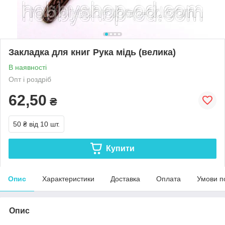
Закладка для книг Рука мідь (велика)
В наявності
Опт і роздріб
62,50
₴
50 ₴
від 10 шт.
Купити
Опис
Характеристики
Доставка
Оплата
Умови п
Опис