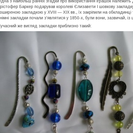
дна з найбільш ранніх згадки про використання іграшок належить 
рістофер Баркер подарував королеві Єлизавети I шовкову закладку
оширеною закладкою у XVIII — XIX вв., їх закріпили на обкладинці 
німні закладки почали з'являтися у 1850-х, були вони, зазвичай, із
учасний же вигляд закладки приблизно такий: