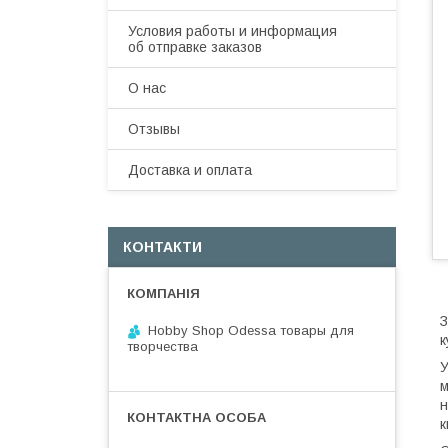
Условия работы и информация
об отправке заказов
О нас
Отзывы
Доставка и оплата
КОНТАКТИ
З
Hobby Shop Odessa товары для
к
творчества
У
м
н
к