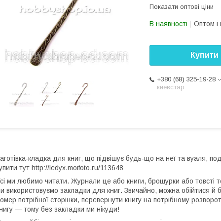
Показати оптові ціни
В наявності
Оптом і 
Купити
+380 (68) 325-19-28
киевстар
аготівка-кладка для книг, що підвішує будь-що на неї та вуаля, по
упити тут http://ledyx.moifoto.ru/113648
сі ми любимо читати. Журнали це або книги, брошурки або товсті 
и використовуємо закладки для книг. Звичайно, можна обійтися й б
омер потрібної сторінки, перевернути книгу на потрібному розворо
нигу — тому без закладки ми нікуди!