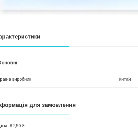
арактеристики
Основні
раїна виробник
Китай
нформація для замовлення
іна:
62,50 ₴