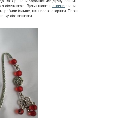
до 1584 р., коли Королівський Друкувальник
 з облямівкою. Вузькі шовкові
стрічки
стали
та робили більше, ніж висота сторінки. Перші
 шовку або вишивки.