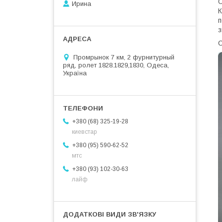
О
Ирина
К
п
з
С
Промрынок 7 км, 2 фурнитурный
ряд, ролет 1828.1829,1830, Одеса,
Україна
+380 (68) 325-19-28
киевстар
+380 (95) 590-62-52
мтс
+380 (93) 102-30-63
лайф