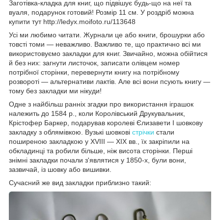
Заготівка-кладка для книг, що підвішує будь-що на неї та
вуаля, подарунок готовий! Розмір 11 см. У роздріб можна
купити тут http://ledyx.moifoto.ru/113648
Усі ми любимо читати. Журнали це або книги, брошурки або
товсті томи — неважливо. Важливо те, що практично всі ми
використовуємо закладки для книг. Звичайно, можна обійтися
й без них: загнути листочок, записати олівцем номер
потрібної сторінки, перевернути книгу на потрібному
розвороті — альтернативи лактів. Але всі вони псують книгу —
тому без закладки ми нікуди!
Одне з найбільш ранніх згадки про використання іграшок
належить до 1584 р., коли Королівський Друкувальник,
Крістофер Баркер, подарував королеві Єлизавети I шовкову
закладку з облямівкою. Вузькі шовкові
стрічки
стали
поширеною закладкою у XVIII — XIX вв., їх закріпили на
обкладинці та робили більше, ніж висота сторінки. Перші
знімні закладки почали з'являтися у 1850-х, були вони,
зазвичай, із шовку або вишивки.
Сучасний же вид закладки приблизно такий: