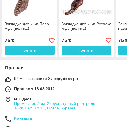
Закладка для книг Перо
Закладка для книг Русалка
Закл
мідь (велика)
мідь (велика)
пави
75
75
75
₴
₴
Купити
Купити
Про нас
94% позитивних з 37 відгуків за рік
Працює з 18.03.2012
м. Одеса
Промрынок 7 км, 2 фурнитурный ряд, ролет
1828.1829,1830 , Одеса, Україна
Контакти