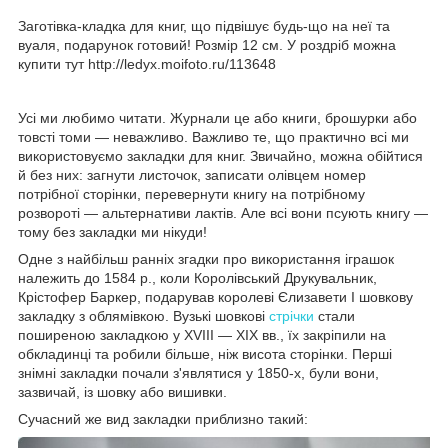
Заготівка-кладка для книг, що підвішує будь-що на неї та
вуаля, подарунок готовий! Розмір 12 см. У роздріб можна
купити тут http://ledyx.moifoto.ru/113648
Усі ми любимо читати. Журнали це або книги, брошурки або
товсті томи — неважливо. Важливо те, що практично всі ми
використовуємо закладки для книг. Звичайно, можна обійтися
й без них: загнути листочок, записати олівцем номер
потрібної сторінки, перевернути книгу на потрібному
розвороті — альтернативи лактів. Але всі вони псують книгу —
тому без закладки ми нікуди!
Одне з найбільш ранніх згадки про використання іграшок
належить до 1584 р., коли Королівський Друкувальник,
Крістофер Баркер, подарував королеві Єлизавети I шовкову
закладку з облямівкою. Вузькі шовкові
стрічки
стали
поширеною закладкою у XVIII — XIX вв., їх закріпили на
обкладинці та робили більше, ніж висота сторінки. Перші
знімні закладки почали з'являтися у 1850-х, були вони,
зазвичай, із шовку або вишивки.
Сучасний же вид закладки приблизно такий: