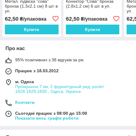
Метал. підвіска "сова"
Конектор "Сова" бронза
Мета
бронза (1,3х2,1 см) 8 шт. в
(2,8х1,2 см) 6 шт. в уп.
брон
уп.
уп.
62,50
62,50
62,
₴/упаковка
₴/упаковка
Купити
Купити
Про нас
95% позитивних з 38 відгуків за рік
Працює з 18.03.2012
м. Одеса
Промрынок 7 км, 2 фурнитурный ряд, ролет
1828.1829,1830 , Одеса, Україна
Контакти
Сьогодні працює з 08:00 до 15:00
Показати весь графік роботи