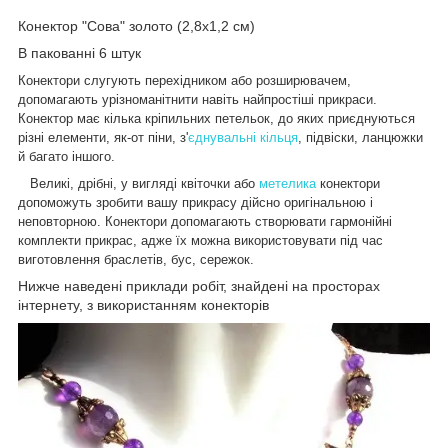
Конектор "Сова" золото (2,8х1,2 см)
В пакованні 6 штук
Конектори слугують перехідником або розширювачем,
допомагають урізноманітнити навіть найпростіші прикраси.
Конектор має кілька кріпильних петельок, до яких приєднуються
різні елементи, як-от піни, з'
єднувальні кільця
, підвіски, ланцюжки
й багато іншого.
Великі, дрібні, у вигляді квіточки або
метелика
конектори
допоможуть зробити вашу прикрасу дійсно оригінальною і
неповторною. Конектори допомагають створювати гармонійні
комплекти прикрас, адже їх можна використовувати під час
виготовлення браслетів, бус, сережок.
Нижче наведені приклади робіт, знайдені на просторах
інтернету, з використанням конекторів