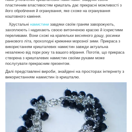
пластичним властивостям кришталь дає прекрасні можливості з
його оброблення й огранування, яке схоже на огранування
коштовного каміння.
Хрустальні
намистини
завдяки своїм граням заворожують,
захоплюють і надихають своєю витонченою красою й іскристими
переливами. Вони схожі на крапельки весняного дощу, росинки
ранкового літа, прохолодні крижинки морозної зими. Прикраса з
використанням кришталевих намистин завжди актуальна
незалежно від пори року та вашого вбрання. Поготів, що прикраса
створена з кришталевих намистин своїми руками може
послугувати прекрасним презентом.
Далі представлені вироби, знайдені на просторах інтернету з
використанням намистин із кришталю.