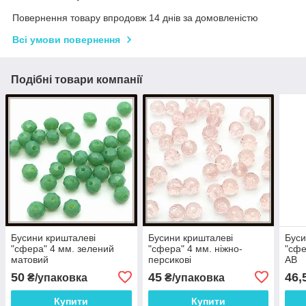
Повернення товару впродовж 14 днів за домовленістю
Всі умови повернення
Подібні товари компанії
Бусини кришталеві
Бусини кришталеві
Буси
"сфера" 4 мм. зелений
"сфера" 4 мм. ніжно-
"сфе
матовий
персикові
АВ
50
45
46,
₴/упаковка
₴/упаковка
Купити
Купити