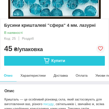
Бусини кришталеві "сфера" 4 мм. лазурні
В наявності
Код: 25
Роздріб
45
₴/упаковка
Купити
Опис
Характеристики
Доставка
Оплата
Умови п
Опис
Кришталь — це особливий різновид скла, який застосовують для
виготовлення ваз, різного
посуду
, світильників і, звичайно ж, всіма
нами улюблених кришталевих нами нами. Завдяки своїм