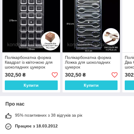
Полікарбонатна форма
Полікарбонатна форма
Пол
Квадрат із квіточкою для
Ложка для шоколадних
Два 
шоколадних цукерок
цукерок
шоко
302,50
302,50
302
₴
₴
Купити
Купити
Про нас
95% позитивних з 38 відгуків за рік
Працює з 18.03.2012