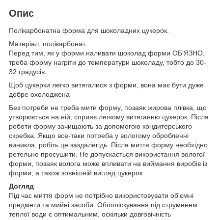
Опис
Полікарбонатна форма для шоколадних цукерок.
Матеріал: полікарбонат.
Перед тим, як у форми наливати шоколад форми ОБ'ЯЗНО,
треба форму нагріти до температури шоколаду, тобто до 30-
32 градусів.
Щоб цукерки легко витягалися з форми, вона має бути дуже
добре охолоджена
Без потреби не треба мити форму, позаяк жирова плівка, що
утворюється на ній, сприяє легкому витяганню цукерок. Після
роботи форму зачищають за допомогою кондитерського
скребка. Якщо все-таки потреба у вологому обробленні
виникла, робіть це заздалегідь. Після миття форму необхідно
ретельно просушити. Не допускається використання вологої
форми, позаяк волога може впливати на виймання виробів із
форми, а також зовнішній вигляд цукерок.
Догляд
Під час миття форм не потрібно використовувати об'ємні
предмети та мийні засоби. Обполіскування під струменем
теплої води є оптимальним, оскільки довговічність