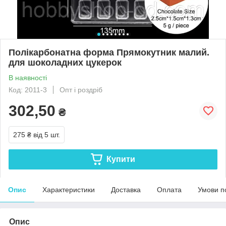
Полікарбонатна форма Прямокутник малий.
для шоколадних цукерок
В наявності
Код: 2011-3
Опт і роздріб
302,50
₴
275 ₴
від 5 шт.
Купити
Опис
Характеристики
Доставка
Оплата
Умови п
Опис