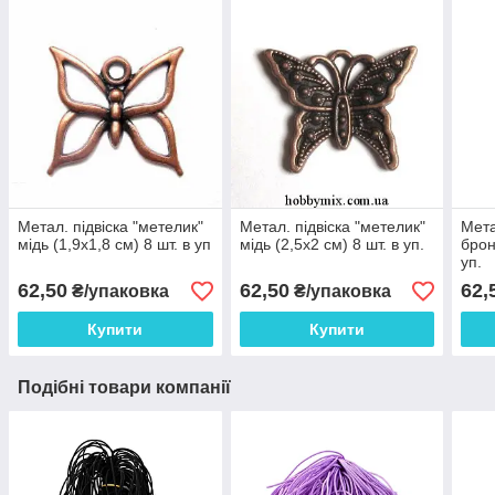
Метал. підвіска "метелик"
Метал. підвіска "метелик"
Мета
мідь (1,9х1,8 см) 8 шт. в уп
мідь (2,5х2 см) 8 шт. в уп.
брон
уп.
62,50
62,50
62,
₴/упаковка
₴/упаковка
Купити
Купити
Подібні товари компанії