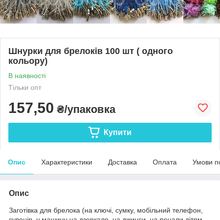
Шнурки для брелоків 100 шт ( одного
кольору)
В наявності
Тільки опт
157,50
₴/упаковка
Купити
Опис
Характеристики
Доставка
Оплата
Умови п
Опис
Заготівка для брелока (на ключі, сумку, мобільний телефон,
сувенір, у машину на дзеркало, на джинси, на пенали дітям