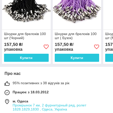
Шнурки для брелоків 100
Шнурки для брелоків 100
Шнур
шт (Чорний)
шт ( Бузок)
шт (
157,50
157,50
157
₴/
₴/
упаковка
упаковка
упа
Купити
Купити
Про нас
95% позитивних з 38 відгуків за рік
Працює з 18.03.2012
м. Одеса
Промрынок 7 км, 2 фурнитурный ряд, ролет
1828.1829,1830 , Одеса, Україна