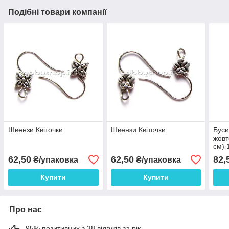
Подібні товари компанії
Швензи Квіточки
Швензи Квіточки
Буси
жовт
см) 
62,50
62,50
82,
₴/упаковка
₴/упаковка
Купити
Купити
Про нас
95% позитивних з 38 відгуків за рік