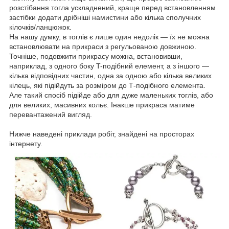
розстібання тогла ускладнений, краще перед встановленням
застібки додати дрібніші намистини або кілька сполучних
кілочків/ланцюжок.
На нашу думку, в тоглів є лише один недолік — їх не можна
встановлювати на прикраси з регульованою довжиною.
Точніше, подовжити прикрасу можна, встановивши,
наприклад, з одного боку T-подібний елемент, а з іншого —
кілька відповідних частин, одна за одною або кілька великих
кілець, які підійдуть за розміром до Т-подібного елемента.
Але такий спосіб підійде або для дуже маленьких тоглів, або
для великих, масивних кольє. Інакше прикраса матиме
перевантажений вигляд.
Нижче наведені приклади робіт, знайдені на просторах
інтернету.