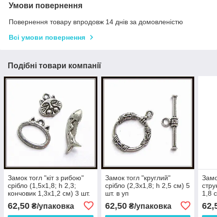
Умови повернення
Повернення товару впродовж 14 днів за домовленістю
Всі умови повернення
Подібні товари компанії
Замок тогл "кіт з рибою"
Замок тогл "круглий"
Замо
срібло (1,5х1,8; h 2,3;
срібло (2,3х1,8; h 2,5 см) 5
стру
кончовик 1,3х1,2 см) 3 шт.
шт. в уп
1,8 
в уп
62,50
62,50
62,
₴/упаковка
₴/упаковка