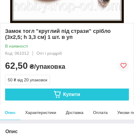
Замок тогл "круглий під стрази" срібло
(3х2,5; h 3,3 см) 1 шт. в уп
В наявності
Код: 061012
Опт і роздріб
62,50
₴/упаковка
50 ₴
від 20 упаковок
Купити
Опис
Характеристики
Доставка
Оплата
Умови п
Опис