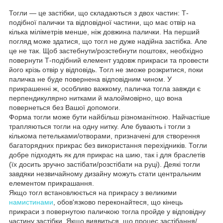
Тогли — це застібки, що складаються з двох частин: Т-
подібної палички та відповідної частини, що має отвір на
кілька міліметрів менше, ніж довжина палички. На перший
погляд може здатися, що тогл не дуже надійна застібка. Але
це не так. Щоб застебнути/розстебнути поштовх, необхідно
повернути Т-подібний елемент уздовж прикраси та провести
його крізь отвір у відповідь. Тогл не зможе розкритися, поки
паличка не буде повернена відповідним чином. У
прикрашенні ж, особливо важкому, паличка тогла завжди є
перпендикулярно нитками й малоймовірно, що вона
повернеться без Вашої допомоги.
Форма тогли може бути найбільш різноманітною. Найчастіше
трапляються тогли на одну нитку. Але бувають і тогли з
кількома петельками/отворами, призначені для створення
багаторядних прикрас без використання перехідників. Тогли
добре підходять як для прикрас на шию, так і для браслетів
(їх досить зручно застібати/розстібати на руці). Деякі тогли
завдяки незвичайному дизайну можуть стати центральним
елементом прикрашання.
Якщо тогл встановлюється на прикрасу з великими
намистинами
, обов'язково переконайтеся, що кінець
прикраси з повернутою паличкою тогла пройде у відповідну
частину застібки. Якщо виявиться, що процес застібання/