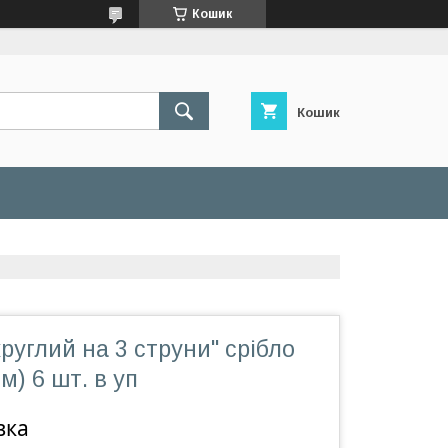
Кошик
Кошик
круглий на 3 струни" срібло
см) 6 шт. в уп
вка