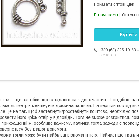
Показати оптові ціни
В наявності
Оптом і 
Купити
+380 (68) 325-19-28
киевстар
огли — це застібки, що складаються з двох частин: Т-подібної пали
ілька міліметрів менше, ніж довжина палички. На перший погляд мо
ле це не так. Щоб застебнути/розстебнути поштовх, необхідно по
ровести його крізь отвір у відповідь. Тогл не зможе розкритися, п
 прикрашенні ж, особливо важкому, паличка тогла завжди є перпе
овернеться без Вашої допомоги.
орма тогли може бути найбільш різноманітною. Найчастіше трапляю