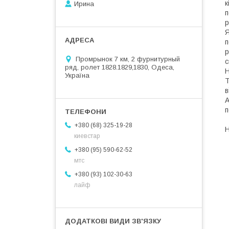
к
Ирина
п
р
Я
п
р
Промрынок 7 км, 2 фурнитурный
с
ряд, ролет 1828.1829,1830, Одеса,
Н
Україна
Т
в
А
п
+380 (68) 325-19-28
Н
киевстар
+380 (95) 590-62-52
мтс
+380 (93) 102-30-63
лайф