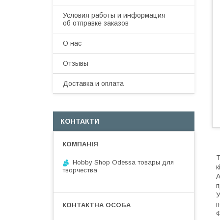
Условия работы и информация
об отправке заказов
О нас
Отзывы
Доставка и оплата
КОНТАКТИ
Т
Hobby Shop Odessa товары для
к
творчества
А
п
У
п
Ф