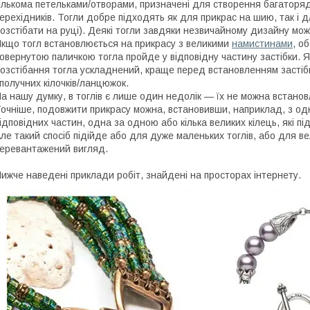
ількома петельками/отворами, призначені для створення багаторя
ерехідників. Тогли добре підходять як для прикрас на шию, так і д
озстібати на руці). Деякі тогли завдяки незвичайному дизайну м
кщо тогл встановлюється на прикрасу з великими
намистинами
, о
овернутою паличкою тогла пройде у відповідну частину застібки. 
озстібання тогла ускладнений, краще перед встановленням застібк
получних кілочків/ланцюжок.
а нашу думку, в тоглів є лише один недолік — їх не можна встан
очніше, подовжити прикрасу можна, встановивши, наприклад, з одн
ідповідних частин, одна за одною або кілька великих кілець, які п
ле такий спосіб підійде або для дуже маленьких тоглів, або для в
еревантажений вигляд.
ижче наведені приклади робіт, знайдені на просторах інтернету.