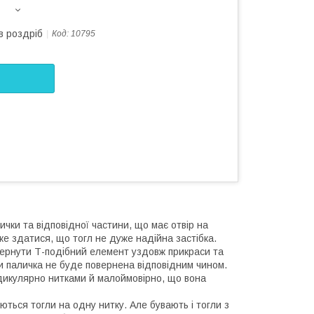
в роздріб
Код:
10795
чки та відповідної частини, що має отвір на
же здатися, що тогл не дуже надійна застібка.
вернути Т-подібний елемент уздовж прикраси та
оки паличка не буде повернена відповідним чином.
ндикулярно нитками й малоймовірно, що вона
ться тогли на одну нитку. Але бувають і тогли з