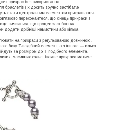
дних прикрас без використання
ля браслетів (їх досить зручно застібати/
ожуть стати центральним елементом прикрашання.
бов'язково переконайтеся, що кінець прикраси з
Якщо виявиться, що процес застібання/
и додати дрібніші намистини або кілька
овлювати на прикраси з регульованою довжиною.
ого боку T-подібний елемент, а з іншого — кілька
ідійдуть за розміром до Т-подібного елемента.
еликих, масивних кольє. Інакше прикраса матиме