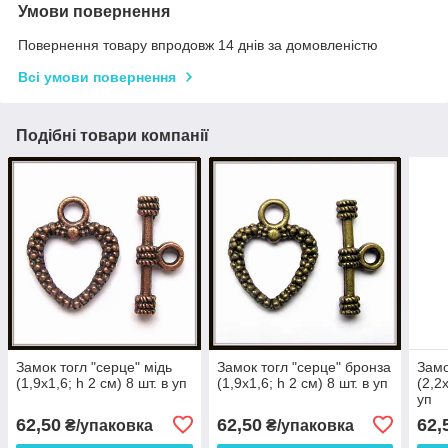
Умови повернення
Повернення товару впродовж 14 днів за домовленістю
Всі умови повернення
Подібні товари компанії
Замок тогл "серце" мідь
Замок тогл "серце" бронза
Замо
(1,9х1,6; h 2 см) 8 шт. в уп
(1,9х1,6; h 2 см) 8 шт. в уп
(2,2х
уп
62,50
62,50
62,
₴/упаковка
₴/упаковка