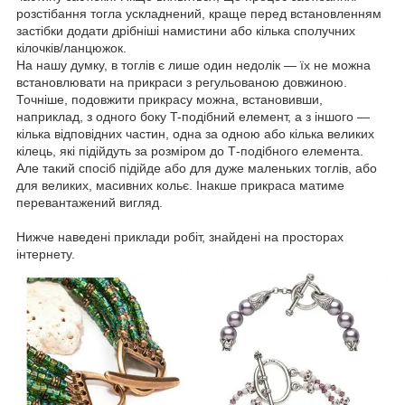
розстібання тогла ускладнений, краще перед встановленням
застібки додати дрібніші намистини або кілька сполучних
кілочків/ланцюжок.
На нашу думку, в тоглів є лише один недолік — їх не можна
встановлювати на прикраси з регульованою довжиною.
Точніше, подовжити прикрасу можна, встановивши,
наприклад, з одного боку T-подібний елемент, а з іншого —
кілька відповідних частин, одна за одною або кілька великих
кілець, які підійдуть за розміром до Т-подібного елемента.
Але такий спосіб підійде або для дуже маленьких тоглів, або
для великих, масивних кольє. Інакше прикраса матиме
перевантажений вигляд.
Нижче наведені приклади робіт, знайдені на просторах
інтернету.