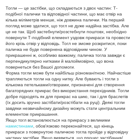
Тогли — це застібки, що складаються з двох частин: Т-
подібної палички та відповідної частини, що має отвір на
кілька міліметрів менше, ніж довжина палички. На перший
погляд може здатися, що тогл не дуже надійна застібка. Але
це не так. Щоб застебнути/розстебнути поштовх, необхідно
повернути Т-подібний елемент уздовж прикраси та провести
його крізь отвір у відповідь. Тогл не зможе розкритися, поки
паличка не буде повернена відповідним чином. У
прикрашенні ж, особливо важкому, паличка тогла завжди є
перпендикулярно нитками й малоймовірно, що вона
повернеться без Вашої допомоги.
Форма тогли може бути найбільш різноманітною. Найчастіше
трапляються тогли на одну нитку. Але бувають і тогли з
кількома петельками/отворами, призначені для створення
багаторядних прикрас без використання перехідників. Тогли
добре підходять як для прикрас на шию, так і для браслетів
(їх досить зручно застібати/розстібати на руці). Деякі тогли
завдяки незвичайному дизайну можуть стати центральним
елементом прикрашання.
Якщо тогл встановлюється на прикрасу з великими
намистинами
, обов'язково переконайтеся, що кінець
прикраси з повернутою паличкою тогла пройде у відповідну
частину застібки. Якщо виявиться, що процес застібання/