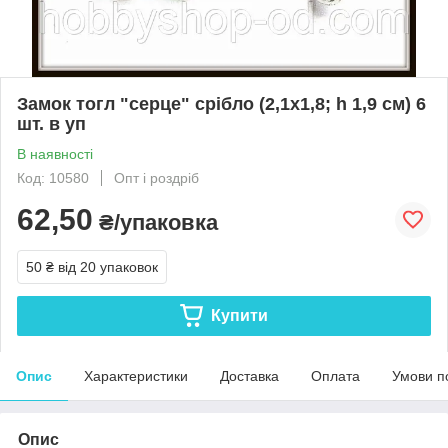
Замок тогл "серце" срібло (2,1х1,8; h 1,9 см) 6
шт. в уп
В наявності
Код: 10580
Опт і роздріб
62,50
₴/упаковка
50 ₴
від 20 упаковок
Купити
Опис
Характеристики
Доставка
Оплата
Умови п
Опис