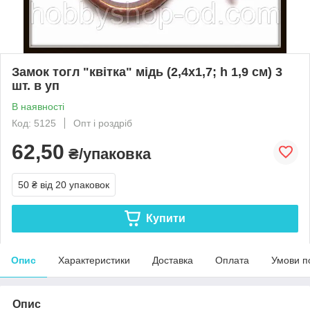
Замок тогл "квітка" мідь (2,4х1,7; h 1,9 см) 3
шт. в уп
В наявності
Код: 5125
Опт і роздріб
62,50
₴/упаковка
50 ₴
від 20 упаковок
Купити
Опис
Характеристики
Доставка
Оплата
Умови п
Опис