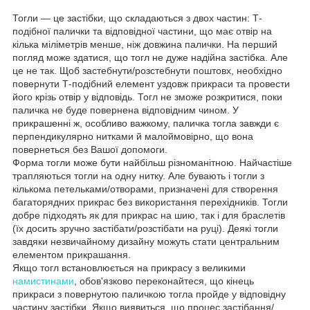
Тогли — це застібки, що складаються з двох частин: Т-
подібної палички та відповідної частини, що має отвір на
кілька міліметрів менше, ніж довжина палички. На перший
погляд може здатися, що тогл не дуже надійна застібка. Але
це не так. Щоб застебнути/розстебнути поштовх, необхідно
повернути Т-подібний елемент уздовж прикраси та провести
його крізь отвір у відповідь. Тогл не зможе розкритися, поки
паличка не буде повернена відповідним чином. У
прикрашенні ж, особливо важкому, паличка тогла завжди є
перпендикулярно нитками й малоймовірно, що вона
повернеться без Вашої допомоги.
Форма тогли може бути найбільш різноманітною. Найчастіше
трапляються тогли на одну нитку. Але бувають і тогли з
кількома петельками/отворами, призначені для створення
багаторядних прикрас без використання перехідників. Тогли
добре підходять як для прикрас на шию, так і для браслетів
(їх досить зручно застібати/розстібати на руці). Деякі тогли
завдяки незвичайному дизайну можуть стати центральним
елементом прикрашання.
Якщо тогл встановлюється на прикрасу з великими
намистинами
, обов'язково переконайтеся, що кінець
прикраси з повернутою паличкою тогла пройде у відповідну
частину застібки. Якщо виявиться, що процес застібання/