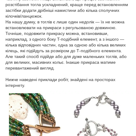
розстібання тогла ускладнений, краще перед встановленням
застібки додати дрібніші намистини або кілька сполучних
кілочків/ланцюжок.
На нашу думку, в тоглів є лише один недолік — їх не можна
встановлювати на прикраси з регульованою довжиною.
Точніше, подовжити прикрасу можна, встановивши,
наприклад, з одного боку T-подібний елемент, а з іншого —
кілька відповідних частин, одна за одною або кілька великих
кілець, які підійдуть за розміром до Т-подібного елемента.
Але такий спосіб підійде або для дуже маленьких тоглів, або
для великих, масивних кольє. Інакше прикраса матиме
перевантажений вигляд.
Нижче наведені приклади робіт, знайдені на просторах
інтернету.