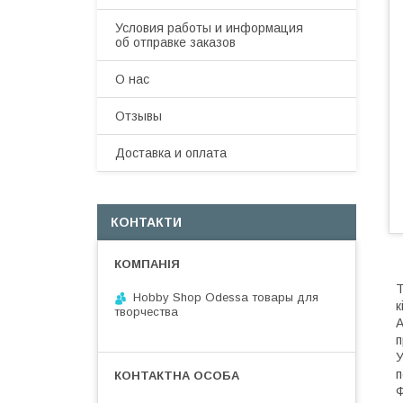
Условия работы и информация
об отправке заказов
О нас
Отзывы
Доставка и оплата
КОНТАКТИ
Т
Hobby Shop Odessa товары для
к
творчества
А
п
У
п
Ф