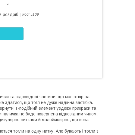
в роздріб
Код:
5109
чки та відповідної частини, що має отвір на
же здатися, що тогл не дуже надійна застібка.
вернути Т-подібний елемент уздовж прикраси та
оки паличка не буде повернена відповідним чином.
ндикулярно нитками й малоймовірно, що вона
ться тогли на одну нитку. Але бувають і тогли з