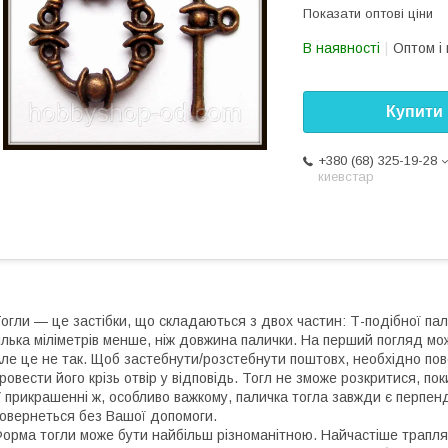
Показати оптові ціни
В наявності
Оптом і 
Купити
+380 (68) 325-19-28
киевстар
огли — це застібки, що складаються з двох частин: Т-подібної пали
ілька міліметрів менше, ніж довжина палички. На перший погляд мо
ле це не так. Щоб застебнути/розстебнути поштовх, необхідно по
ровести його крізь отвір у відповідь. Тогл не зможе розкритися, п
 прикрашенні ж, особливо важкому, паличка тогла завжди є перпе
овернеться без Вашої допомоги.
орма тогли може бути найбільш різноманітною. Найчастіше трапляю