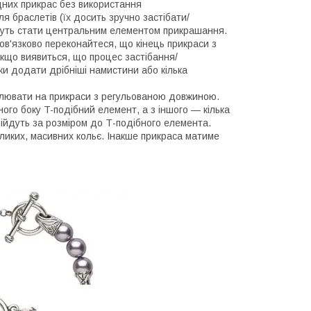
дних прикрас без використання
ля браслетів (їх досить зручно застібати/
ожуть стати центральним елементом прикрашання.
бов'язково переконайтеся, що кінець прикраси з
Якщо виявиться, що процес застібання/
и додати дрібніші намистини або кілька
овлювати на прикраси з регульованою довжиною.
ого боку T-подібний елемент, а з іншого — кілька
ідійдуть за розміром до Т-подібного елемента.
еликих, масивних кольє. Інакше прикраса матиме