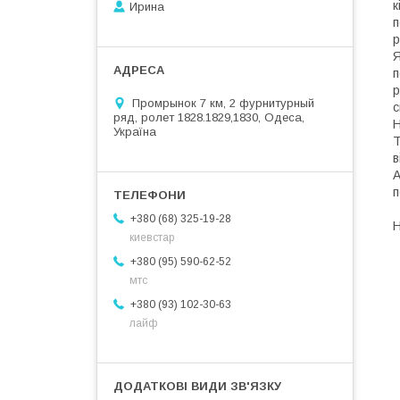
к
Ирина
п
р
Я
п
р
Промрынок 7 км, 2 фурнитурный
с
ряд, ролет 1828.1829,1830, Одеса,
Н
Україна
Т
в
А
п
+380 (68) 325-19-28
Н
киевстар
+380 (95) 590-62-52
мтс
+380 (93) 102-30-63
лайф