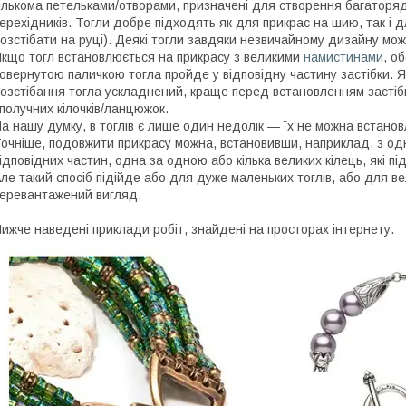
ількома петельками/отворами, призначені для створення багаторя
ерехідників. Тогли добре підходять як для прикрас на шию, так і д
озстібати на руці). Деякі тогли завдяки незвичайному дизайну м
кщо тогл встановлюється на прикрасу з великими
намистинами
, о
овернутою паличкою тогла пройде у відповідну частину застібки. 
озстібання тогла ускладнений, краще перед встановленням застібк
получних кілочків/ланцюжок.
а нашу думку, в тоглів є лише один недолік — їх не можна встан
очніше, подовжити прикрасу можна, встановивши, наприклад, з одн
ідповідних частин, одна за одною або кілька великих кілець, які п
ле такий спосіб підійде або для дуже маленьких тоглів, або для в
еревантажений вигляд.
ижче наведені приклади робіт, знайдені на просторах інтернету.