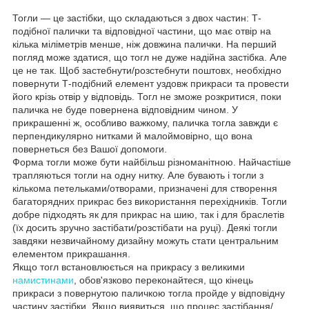
Тогли — це застібки, що складаються з двох частин: Т-
подібної палички та відповідної частини, що має отвір на
кілька міліметрів менше, ніж довжина палички. На перший
погляд може здатися, що тогл не дуже надійна застібка. Але
це не так. Щоб застебнути/розстебнути поштовх, необхідно
повернути Т-подібний елемент уздовж прикраси та провести
його крізь отвір у відповідь. Тогл не зможе розкритися, поки
паличка не буде повернена відповідним чином. У
прикрашенні ж, особливо важкому, паличка тогла завжди є
перпендикулярно нитками й малоймовірно, що вона
повернеться без Вашої допомоги.
Форма тогли може бути найбільш різноманітною. Найчастіше
трапляються тогли на одну нитку. Але бувають і тогли з
кількома петельками/отворами, призначені для створення
багаторядних прикрас без використання перехідників. Тогли
добре підходять як для прикрас на шию, так і для браслетів
(їх досить зручно застібати/розстібати на руці). Деякі тогли
завдяки незвичайному дизайну можуть стати центральним
елементом прикрашання.
Якщо тогл встановлюється на прикрасу з великими
намистинами
, обов'язково переконайтеся, що кінець
прикраси з повернутою паличкою тогла пройде у відповідну
частину застібки. Якщо виявиться, що процес застібання/