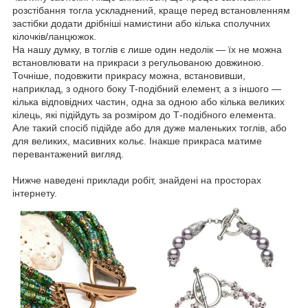
розстібання тогла ускладнений, краще перед встановленням
застібки додати дрібніші намистини або кілька сполучних
кілочків/ланцюжок.
На нашу думку, в тоглів є лише один недолік — їх не можна
встановлювати на прикраси з регульованою довжиною.
Точніше, подовжити прикрасу можна, встановивши,
наприклад, з одного боку T-подібний елемент, а з іншого —
кілька відповідних частин, одна за одною або кілька великих
кілець, які підійдуть за розміром до Т-подібного елемента.
Але такий спосіб підійде або для дуже маленьких тоглів, або
для великих, масивних кольє. Інакше прикраса матиме
перевантажений вигляд.
Нижче наведені приклади робіт, знайдені на просторах
інтернету.