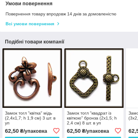
Умови повернення
Повернення товару впродовж 14 днів за домовленістю
Всі умови повернення
Подібні товари компанії
Замок тогл "квітка" мідь
Замок тогл "квадрат із
Замо
(2,4х1,7; h 1,9 см) 3 шт. в
квіткою" бронза (2х1,5; h
(3х2,
уп
2,4 см) 8 шт. в уп
62,50
62,50
62,
₴/упаковка
₴/упаковка