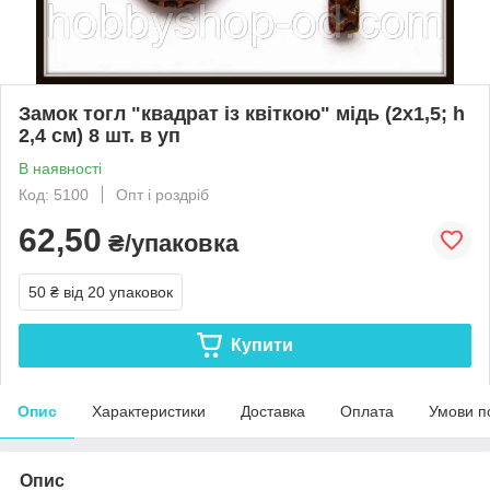
Замок тогл "квадрат із квіткою" мідь (2х1,5; h
2,4 см) 8 шт. в уп
В наявності
Код: 5100
Опт і роздріб
62,50
₴/упаковка
50 ₴
від 20 упаковок
Купити
Опис
Характеристики
Доставка
Оплата
Умови п
Опис