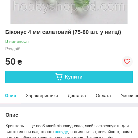
Біконус 4 мм салатовий (75-80 шт. у нитці)
В наявності
Роздріб
50
₴
Купити
Опис
Характеристики
Доставка
Оплата
Умови п
Опис
Кришталь — це особливий різновид скла, який застосовують для
виготовлення ваз, різного
посуду
, світильників і, звичайно ж, всіма
нами улюблених кришталевих нами нами. Завдяки своїм