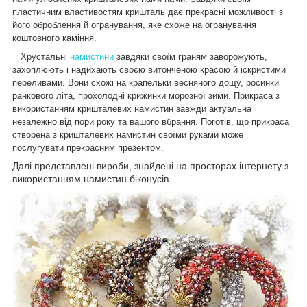
пластичним властивостям кришталь дає прекрасні можливості з
його оброблення й огранування, яке схоже на огранування
коштовного каміння.
Хрустальні
намистини
завдяки своїм граням заворожують,
захоплюють і надихають своєю витонченою красою й іскристими
переливами. Вони схожі на крапельки весняного дощу, росинки
ранкового літа, прохолодні крижинки морозної зими. Прикраса з
використанням кришталевих намистин завжди актуальна
незалежно від пори року та вашого вбрання. Поготів, що прикраса
створена з кришталевих намистин своїми руками може
послугувати прекрасним презентом.
Далі представлені вироби, знайдені на просторах інтернету з
використанням намистин біконусів.