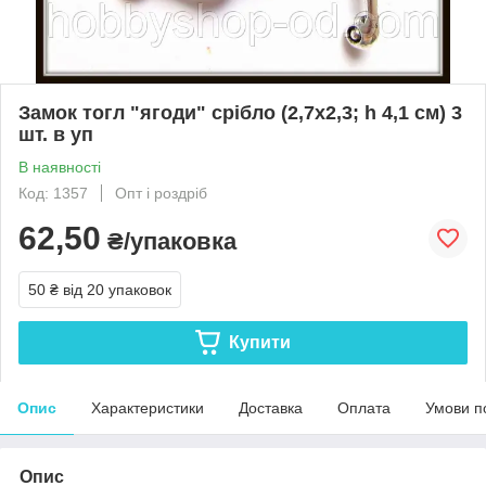
Замок тогл "ягоди" срібло (2,7х2,3; h 4,1 см) 3
шт. в уп
В наявності
Код: 1357
Опт і роздріб
62,50
₴/упаковка
50 ₴
від 20 упаковок
Купити
Опис
Характеристики
Доставка
Оплата
Умови п
Опис