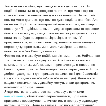
Тогли — це застібки, що складаються з двох частин: Т-
подібної палички та відповідної частини, що має отвір на
кілька міліметрів менше, ніж довжина палички. На перший
погляд може здатися, що тогл не дуже надійна застібка. Але
це не так. Щоб застебнути/розстебнути поштовх, необхідно
повернути Т-подібний елемент уздовж прикраси та провести
його крізь отвір у відповідь. Тогл не зможе розкритися, поки
паличка не буде повернена відповідним чином. У
прикрашенні ж, особливо важкому, паличка тогла завжди є
перпендикулярно нитками й малоймовірно, що вона
повернеться без Вашої допомоги.
Форма тогли може бути найбільш різноманітною. Найчастіше
трапляються тогли на одну нитку. Але бувають і тогли з
кількома петельками/отворами, призначені для створення
багаторядних прикрас без використання перехідників. Тогли
добре підходять як для прикрас на шию, так і для браслетів
(їх досить зручно застібати/розстібати на руці). Деякі тогли
завдяки незвичайному дизайну можуть стати центральним
елементом прикрашання.
Якщо тогл встановлюється на прикрасу з великими
намистинами
, обов'язково переконайтеся, що кінець
прикраси з повернутою паличкою тогла пройде у відповідну
частину застібки. Якщо виявиться, що процес застібання/