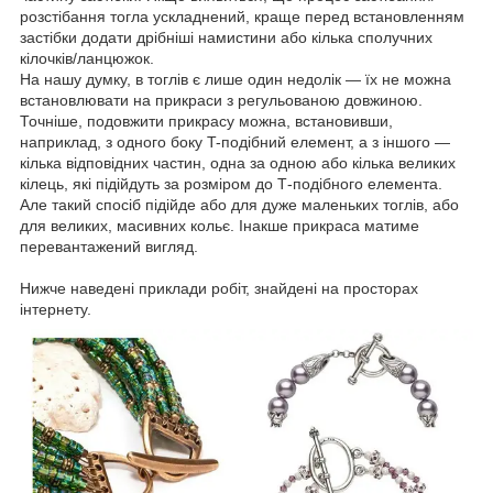
розстібання тогла ускладнений, краще перед встановленням
застібки додати дрібніші намистини або кілька сполучних
кілочків/ланцюжок.
На нашу думку, в тоглів є лише один недолік — їх не можна
встановлювати на прикраси з регульованою довжиною.
Точніше, подовжити прикрасу можна, встановивши,
наприклад, з одного боку T-подібний елемент, а з іншого —
кілька відповідних частин, одна за одною або кілька великих
кілець, які підійдуть за розміром до Т-подібного елемента.
Але такий спосіб підійде або для дуже маленьких тоглів, або
для великих, масивних кольє. Інакше прикраса матиме
перевантажений вигляд.
Нижче наведені приклади робіт, знайдені на просторах
інтернету.