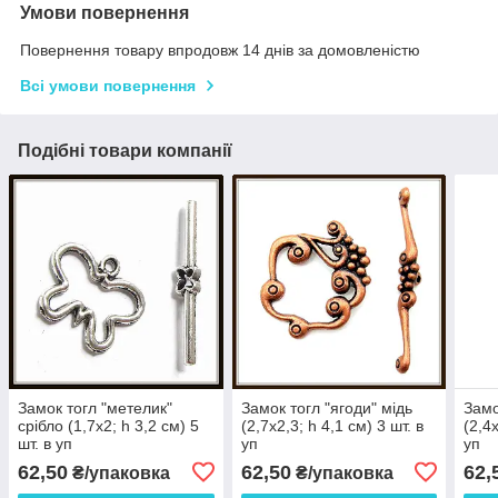
Умови повернення
Повернення товару впродовж 14 днів за домовленістю
Всі умови повернення
Подібні товари компанії
Замок тогл "метелик"
Замок тогл "ягоди" мідь
Замо
срібло (1,7х2; h 3,2 см) 5
(2,7х2,3; h 4,1 см) 3 шт. в
(2,4х
шт. в уп
уп
уп
62,50
62,50
62,
₴/упаковка
₴/упаковка