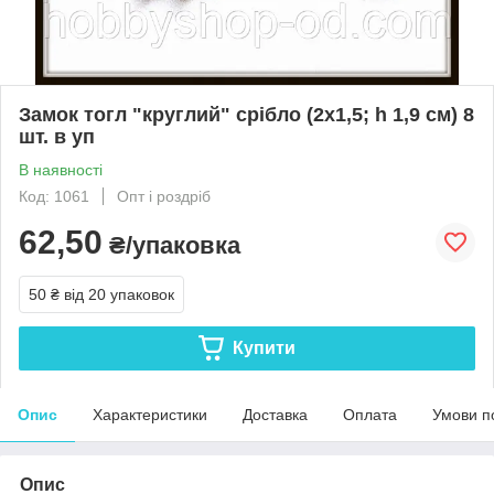
Замок тогл "круглий" срібло (2х1,5; h 1,9 см) 8
шт. в уп
В наявності
Код: 1061
Опт і роздріб
62,50
₴/упаковка
50 ₴
від 20 упаковок
Купити
Опис
Характеристики
Доставка
Оплата
Умови п
Опис