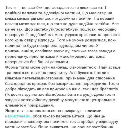
Тогли — це застібки, що складаються з двох частин: Т-
подібної палички та відповідної частини, що має отвір на
кілька міліметрів менше, ніж довжина палички. На перший
погляд може здатися, що тогл не дуже надійна застібка. Але
це не так. Щоб застебнути/розстебнути поштовх, необхідно
повернути Т-подібний елемент уздовж прикраси та провести
його крізь отвір у відповідь. Тогл не зможе розкритися, поки
паличка не буде повернена відповідним чином. У
прикрашенні ж, особливо важкому, паличка тогла завжди є
перпендикулярно нитками й малоймовірно, що вона
повернеться без Вашої допомоги.
Форма тогли може бути найбільш різноманітною. Найчастіше
трапляються тогли на одну нитку. Але бувають і тогли з
кількома петельками/отворами, призначені для створення
багаторядних прикрас без використання перехідників. Тогли
добре підходять як для прикрас на шию, так і для браслетів
(їх досить зручно застібати/розстібати на руці). Деякі тогли
завдяки незвичайному дизайну можуть стати центральним
елементом прикрашання.
Якщо тогл встановлюється на прикрасу з великими
намистинами
, обов'язково переконайтеся, що кінець
прикраси з повернутою паличкою тогла пройде у відповідну
частину застібки. Якщо виявиться, що процес застібання/