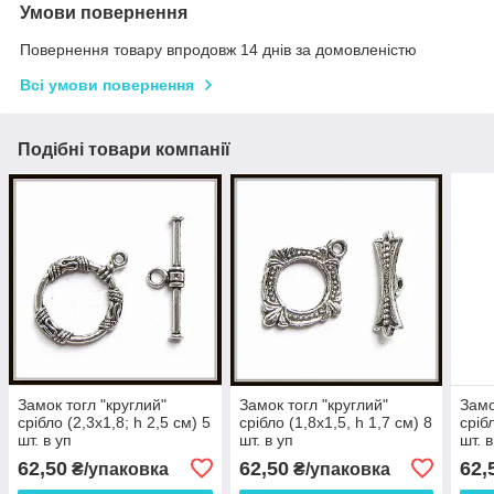
Умови повернення
Повернення товару впродовж 14 днів за домовленістю
Всі умови повернення
Подібні товари компанії
Замок тогл "круглий"
Замок тогл "круглий"
Замо
срібло (2,3х1,8; h 2,5 см) 5
срібло (1,8х1,5, h 1,7 см) 8
сріб
шт. в уп
шт. в уп
шт. в
62,50
62,50
62,
₴/упаковка
₴/упаковка