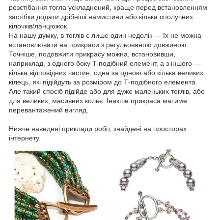
розстібання тогла ускладнений, краще перед встановленням
застібки додати дрібніші намистини або кілька сполучних
кілочків/ланцюжок.
На нашу думку, в тоглів є лише один недолік — їх не можна
встановлювати на прикраси з регульованою довжиною.
Точніше, подовжити прикрасу можна, встановивши,
наприклад, з одного боку T-подібний елемент, а з іншого —
кілька відповідних частин, одна за одною або кілька великих
кілець, які підійдуть за розміром до Т-подібного елемента.
Але такий спосіб підійде або для дуже маленьких тоглів, або
для великих, масивних кольє. Інакше прикраса матиме
перевантажений вигляд.
Нижче наведені приклади робіт, знайдені на просторах
інтернету.