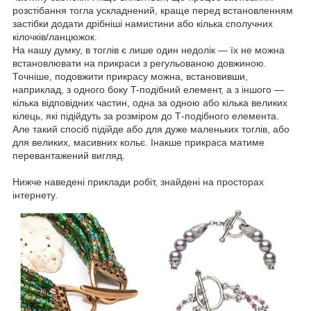
розстібання тогла ускладнений, краще перед встановленням
застібки додати дрібніші намистини або кілька сполучних
кілочків/ланцюжок.
На нашу думку, в тоглів є лише один недолік — їх не можна
встановлювати на прикраси з регульованою довжиною.
Точніше, подовжити прикрасу можна, встановивши,
наприклад, з одного боку T-подібний елемент, а з іншого —
кілька відповідних частин, одна за одною або кілька великих
кілець, які підійдуть за розміром до Т-подібного елемента.
Але такий спосіб підійде або для дуже маленьких тоглів, або
для великих, масивних кольє. Інакше прикраса матиме
перевантажений вигляд.
Нижче наведені приклади робіт, знайдені на просторах
інтернету.