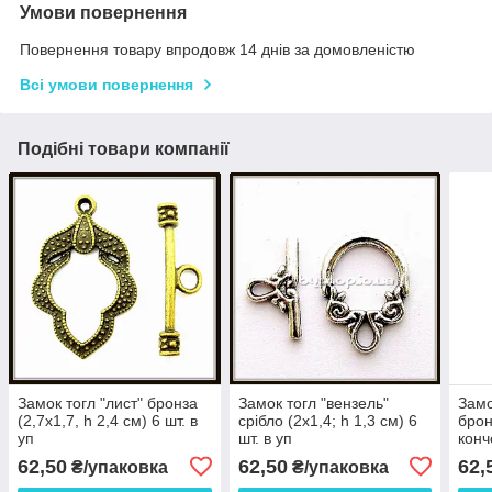
Умови повернення
Повернення товару впродовж 14 днів за домовленістю
Всі умови повернення
Подібні товари компанії
Замок тогл "лист" бронза
Замок тогл "вензель"
Замо
(2,7х1,7, h 2,4 см) 6 шт. в
срібло (2х1,4; h 1,3 см) 6
брон
уп
шт. в уп
конч
в уп
62,50
62,50
62,
₴/упаковка
₴/упаковка