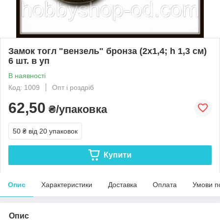
Замок тогл "вензель" бронза (2х1,4; h 1,3 см)
6 шт. в уп
В наявності
Код: 1009
Опт і роздріб
62,50
₴/упаковка
50 ₴
від 20 упаковок
Купити
Опис
Характеристики
Доставка
Оплата
Умови п
Опис