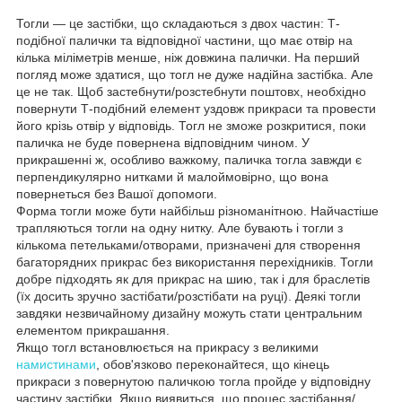
Тогли — це застібки, що складаються з двох частин: Т-
подібної палички та відповідної частини, що має отвір на
кілька міліметрів менше, ніж довжина палички. На перший
погляд може здатися, що тогл не дуже надійна застібка. Але
це не так. Щоб застебнути/розстебнути поштовх, необхідно
повернути Т-подібний елемент уздовж прикраси та провести
його крізь отвір у відповідь. Тогл не зможе розкритися, поки
паличка не буде повернена відповідним чином. У
прикрашенні ж, особливо важкому, паличка тогла завжди є
перпендикулярно нитками й малоймовірно, що вона
повернеться без Вашої допомоги.
Форма тогли може бути найбільш різноманітною. Найчастіше
трапляються тогли на одну нитку. Але бувають і тогли з
кількома петельками/отворами, призначені для створення
багаторядних прикрас без використання перехідників. Тогли
добре підходять як для прикрас на шию, так і для браслетів
(їх досить зручно застібати/розстібати на руці). Деякі тогли
завдяки незвичайному дизайну можуть стати центральним
елементом прикрашання.
Якщо тогл встановлюється на прикрасу з великими
намистинами
, обов'язково переконайтеся, що кінець
прикраси з повернутою паличкою тогла пройде у відповідну
частину застібки. Якщо виявиться, що процес застібання/