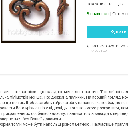
Показати оптові ціни
В наявності
Оптом і 
Купити
+380 (68) 325-19-28
киевстар
огли — це застібки, що складаються з двох частин: Т-подібної пали
ілька міліметрів менше, ніж довжина палички. На перший погляд мо
ле це не так. Щоб застебнути/розстебнути поштовх, необхідно по
ровести його крізь отвір у відповідь. Тогл не зможе розкритися, п
 прикрашенні ж, особливо важкому, паличка тогла завжди є перпе
овернеться без Вашої допомоги.
орма тогли може бути найбільш різноманітною. Найчастіше трапляю