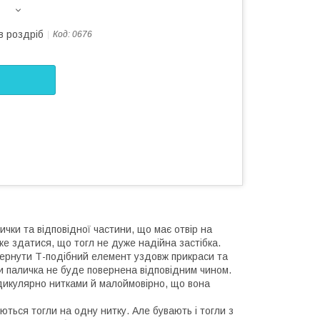
в роздріб
Код:
0676
чки та відповідної частини, що має отвір на
же здатися, що тогл не дуже надійна застібка.
вернути Т-подібний елемент уздовж прикраси та
оки паличка не буде повернена відповідним чином.
ндикулярно нитками й малоймовірно, що вона
ться тогли на одну нитку. Але бувають і тогли з