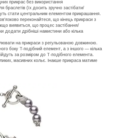
дних прикрас без використання
ля браслетів (їх досить зручно застібати/
ожуть стати центральним елементом прикрашання.
бов'язково переконайтеся, що кінець прикраси з
Якщо виявиться, що процес застібання/
и додати дрібніші намистини або кілька
овлювати на прикраси з регульованою довжиною.
ого боку T-подібний елемент, а з іншого — кілька
ідійдуть за розміром до Т-подібного елемента.
еликих, масивних кольє. Інакше прикраса матиме