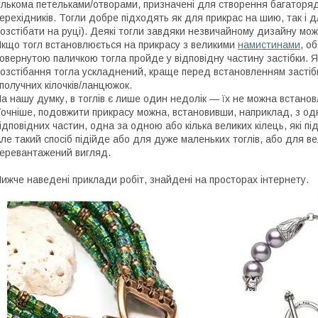
ількома петельками/отворами, призначені для створення багаторя
ерехідників. Тогли добре підходять як для прикрас на шию, так і д
озстібати на руці). Деякі тогли завдяки незвичайному дизайну м
кщо тогл встановлюється на прикрасу з великими
намистинами
, о
овернутою паличкою тогла пройде у відповідну частину застібки. 
озстібання тогла ускладнений, краще перед встановленням застібк
получних кілочків/ланцюжок.
а нашу думку, в тоглів є лише один недолік — їх не можна встан
очніше, подовжити прикрасу можна, встановивши, наприклад, з одн
ідповідних частин, одна за одною або кілька великих кілець, які п
ле такий спосіб підійде або для дуже маленьких тоглів, або для в
еревантажений вигляд.
ижче наведені приклади робіт, знайдені на просторах інтернету.