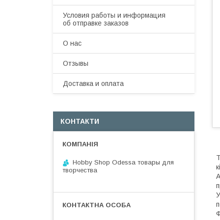
Условия работы и информация
об отправке заказов
О нас
Отзывы
Доставка и оплата
КОНТАКТИ
Т
Hobby Shop Odessa товары для
к
творчества
А
п
У
п
Ф