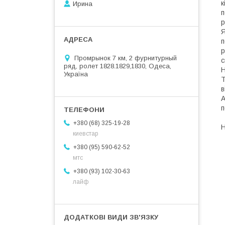
к
Ирина
п
р
Я
п
р
Промрынок 7 км, 2 фурнитурный
с
ряд, ролет 1828.1829,1830, Одеса,
Н
Україна
Т
в
А
п
+380 (68) 325-19-28
Н
киевстар
+380 (95) 590-62-52
мтс
+380 (93) 102-30-63
лайф